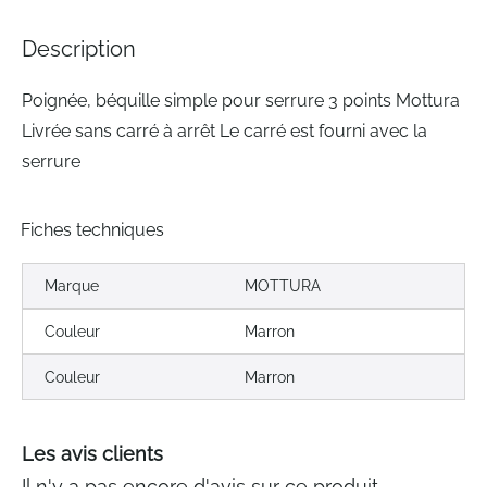
of
the
Description
images
gallery
Poignée, béquille simple pour serrure 3 points Mottura
Livrée sans carré à arrêt Le carré est fourni avec la
serrure
Fiches techniques
Marque
MOTTURA
Couleur
Marron
Couleur
Marron
Les avis clients
Il n'y a pas encore d'avis sur ce produit