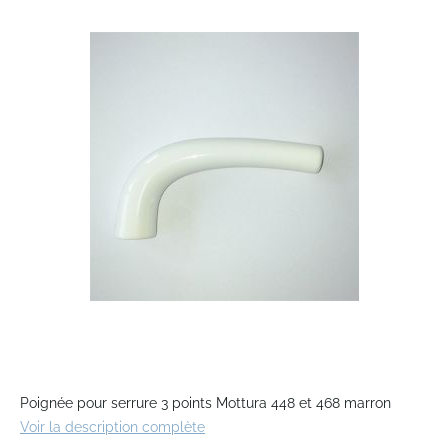
the
end
of
the
images
gallery
Skip
to
Poignée pour serrure 3 points Mottura 448 et 468 marron
the
Voir la description complète
beginning