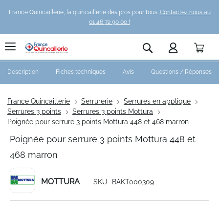
France Quincaillerie, la quincaillerie des pros pour tous.
Contactez nous au
01 46 72 90 00 !
Pani
Rechercher
Description
Fiches techniques
Avis
Questions / Réponses
France Quincaillerie
Serrurerie
Serrures en applique
Serrures 3 points
Serrures 3 points Mottura
Poignée pour serrure 3 points Mottura 448 et 468 marron
Poignée pour serrure 3 points Mottura 448 et
468 marron
MOTTURA
SKU
BAKT000309
Skip
to