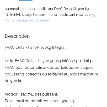
Skip
to
Automatisme portail coulissant FAAC Delta Kit 900 kg
the
INTEGRAL Usage tertiaire - Portail coulissant maxi 900 kg
beginning
Voir la description complète
of
the
images
Description
gallery
FAAC Delta kit 230V 900kg Intégral
Le kit FAAC Delta kit 230V 900kg intégral produit par
FAAC pour automatiser des portails automatiques
coulissants collectifs ou tertiaires au poids maximum
de 900 kg.
Moteur Faac 741 très puissant.
Poids maxi du portail coulissant 900 kg.