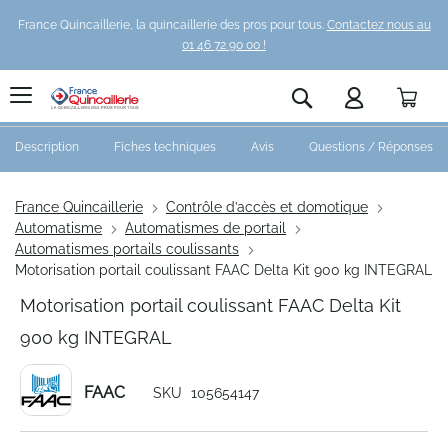
France Quincaillerie, la quincaillerie des pros pour tous.
Contactez nous au
01 46 72 90 00 !
Pani
Rechercher
Description
Fiches techniques
Avis
Questions / Réponses
France Quincaillerie
Contrôle d’accès et domotique
Automatisme
Automatismes de portail
Automatismes portails coulissants
Motorisation portail coulissant FAAC Delta Kit 900 kg INTEGRAL
Motorisation portail coulissant FAAC Delta Kit
900 kg INTEGRAL
FAAC
SKU
105654147
Skip