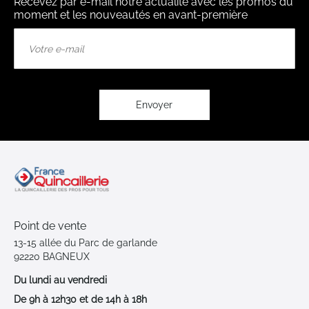
Recevez par e-mail notre actualité avec les promos du
moment et les nouveautés en avant-première
Inscription
à
notre
lettre
d’information
:
Envoyer
Point de vente
13-15 allée du Parc de garlande
92220 BAGNEUX
Du lundi au vendredi
De 9h à 12h30 et de 14h à 18h