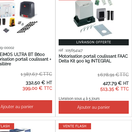
LIVRAISON OFFERTE
269-00002
réf : 105654147
DEiMOS ULTRA BT B600
Motorisation portail coulissant FAAC
isation portail coulissant +
Delta Kit 900 kg INTEGRAL
illère
1 387,67 €
1 678,91 €
Prix
Prix
332,50 €
427,79 €
Spécial
Spécial
399,00 €
513,35 €
Livraison sous 4 à 5 jours
Ajouter au panier
Ajouter au panier
FLASH
VENTE FLASH