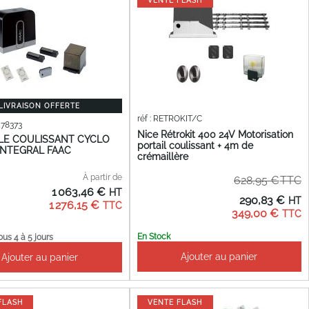
VENTE FLASH
LIVRAISON OFFERTE
réf : RETROKIT/C
578373
Nice Rétrokit 400 24V Motorisation
LE COULISSANT CYCLO
portail coulissant + 4m de
 INTEGRAL FAAC
crémaillère
À partir de
628,95 €
1 063,46 €
Prix
290,83 €
1 276,15 €
Spécial
349,00 €
En Stock
ous 4 à 5 jours
Ajouter au panier
Ajouter au panier
FLASH
VENTE FLASH