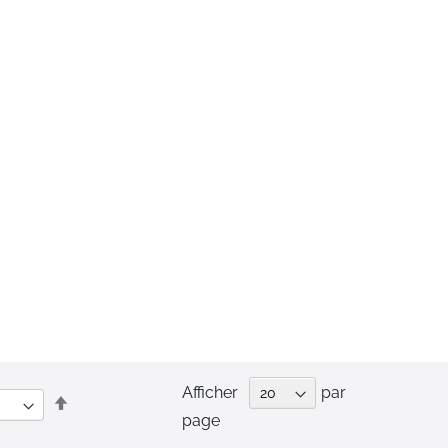
Afficher
par
Par
page
ordre