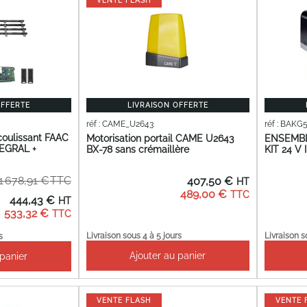
VENTE FLASH
OFFERTE
LIVRAISON OFFERTE
réf : CAME_U2643
réf : BAKG
 coulissant FAAC
Motorisation portail CAME U2643
ENSEMB
TEGRAL +
BX-78 sans crémaillère
KIT 24 V
1 678,91 €
407,50 €
489,00 €
ix
444,43 €
écial
533,32 €
Livraison sous 4 à 5 jours
Livraison s
s
Ajouter au panier
 panier
VENTE FLASH
VENTE 