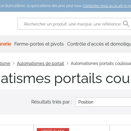
ce Quincaillerie, la quincaillerie des pros pour tous.
Contactez nous au 01 46 72 90
R
Rechercher
rerie
Ferme-portes et pivots
Contrôle d'accès et domotiq
tisme
Automatismes de portail
Automatismes portails coulissa
tismes portails coul
Résultats triés par :