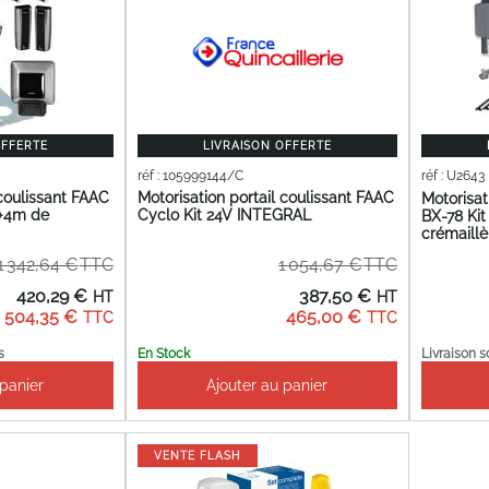
OFFERTE
LIVRAISON OFFERTE
réf : 105999144/C
réf : U2643
 coulissant FAAC
Motorisation portail coulissant FAAC
Motorisa
 +4m de
Cyclo Kit 24V INTEGRAL
BX-78 Kit
crémaillè
1 342,64 €
1 054,67 €
ix
Prix
420,29 €
387,50 €
écial
Spécial
504,35 €
465,00 €
Livraison s
s
En Stock
 panier
Ajouter au panier
VENTE FLASH