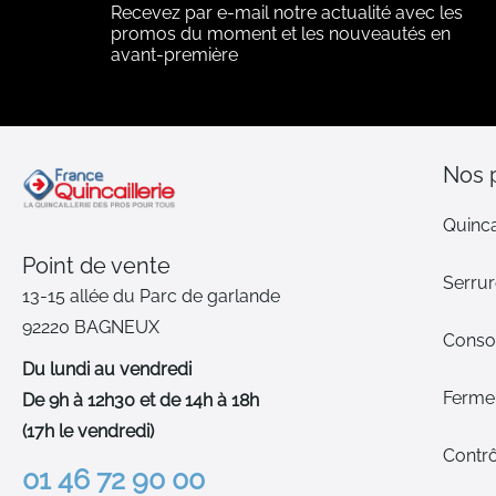
Recevez par e-mail notre actualité avec les
promos du moment et les nouveautés en
avant-première
Nos 
Quinca
Point de vente
Serrur
13-15 allée du Parc de garlande
92220 BAGNEUX
Cons
Du lundi au vendredi
Ferme-
De 9h à 12h30 et de 14h à 18h
(17h le vendredi)
Contrô
01 46 72 90 00