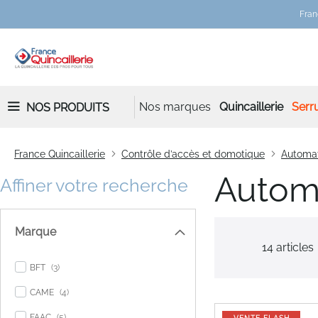
Fran
Nos marques
Quincaillerie
Serru
NOS PRODUITS
France Quincaillerie
Contrôle d’accès et domotique
Automa
Automa
Affiner votre recherche
Marque
14
articles
items
BFT
3
items
CAME
4
items
FAAC
5