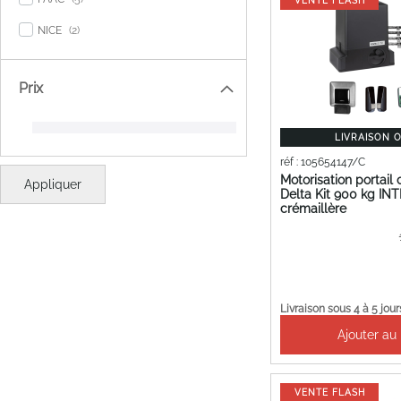
VENTE FLASH
items
NICE
2
Prix
LIVRAISON 
réf : 105654147/C
Motorisation portail
Appliquer
Delta Kit 900 kg IN
crémaillère
Pr
Sp
Livraison sous 4 à 5 jour
Ajouter au
VENTE FLASH