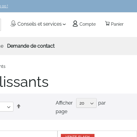
 00 !
echercher
Conseils et services
Compte
Panier
ue
Demande de contact
nts
issants
Afficher
par
Par
page
ordre
décroissant