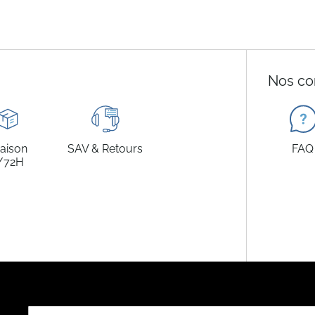
Nos co
raison
SAV & Retours
FAQ
/72H
Inscription