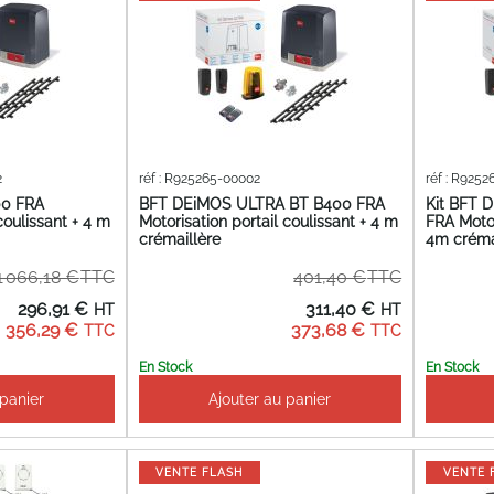
2
réf : R925265-00002
réf : R925
00 FRA
BFT DEiMOS ULTRA BT B400 FRA
Kit BFT 
coulissant + 4 m
Motorisation portail coulissant + 4 m
FRA Motor
crémaillère
4m créma
1 066,18 €
401,40 €
ix
Prix
296,91 €
311,40 €
écial
Spécial
356,29 €
373,68 €
En Stock
En Stock
 panier
Ajouter au panier
VENTE FLASH
VENTE 