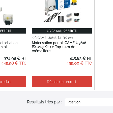
OFFERTE
LIVRAISON OFFERTE
réf : CAME_U9618_kit_BX-243
otorisation
Motorisation portail CAME U9618
ntail
BX-243 Kit + 2 Top + 4m de
crémaillère!
374,98 €
415,83 €
449,98 €
499,00 €
produit
Détails du produit
Résultats triés par :