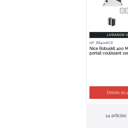
LIVRAISON 
réf : RB400KCE
Nice Robuskit 400 M
portail coulissant 1va
Détails du 
14
articles