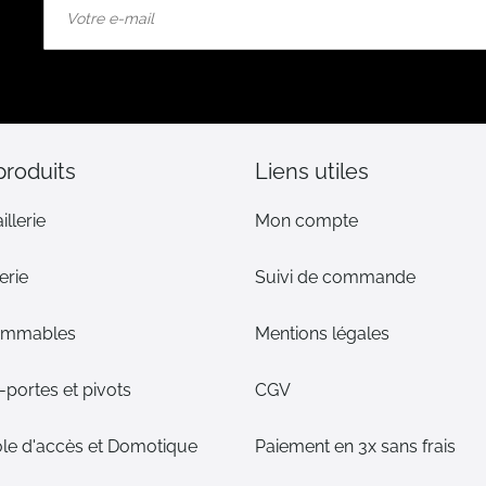
à
notre
lettre
d’information
:
produits
Liens utiles
illerie
Mon compte
erie
Suivi de commande
ommables
Mentions légales
portes et pivots
CGV
le d'accès et Domotique
Paiement en 3x sans frais