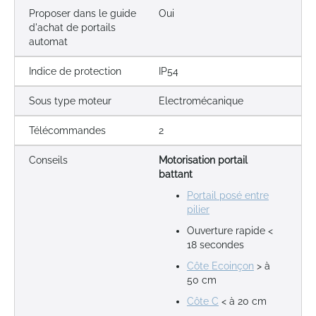
Proposer dans le guide
Oui
d'achat de portails
automat
Indice de protection
IP54
Sous type moteur
Electromécanique
Télécommandes
2
Conseils
Motorisation portail
battant
Portail posé entre
pilier
Ouverture rapide <
18 secondes
Côte Ecoinçon
> à
50 cm
Côte C
< à 20 cm