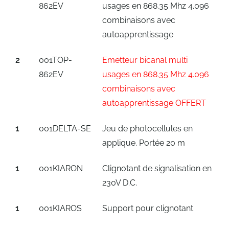
862EV
usages en 868.35 Mhz 4.096
combinaisons avec
autoapprentissage
2
001TOP-
Emetteur bicanal multi
862EV
usages en 868.35 Mhz 4.096
combinaisons avec
autoapprentissage OFFERT
1
001DELTA-SE
Jeu de photocellules en
applique. Portée 20 m
1
001KIARON
Clignotant de signalisation en
230V D.C.
1
001KIAROS
Support pour clignotant