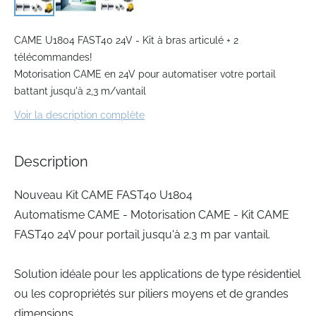
Skip
to
CAME U1804 FAST40 24V - Kit à bras articulé + 2
the
télécommandes!
beginning
Motorisation CAME en 24V pour automatiser votre portail
of
battant jusqu'à 2,3 m/vantail
the
images
Voir la description complète
gallery
Description
Nouveau Kit CAME FAST40 U1804
Automatisme CAME - Motorisation CAME - Kit CAME
FAST40 24V pour portail jusqu'à 2.3 m par vantail.
Solution idéale pour les applications de type résidentiel
ou les copropriétés sur piliers moyens et de grandes
dimensions.