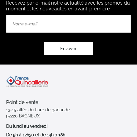
Recevez par e-mail notre actualité avec les promos du
moment et les nouveautés en avant-première
Inscription
à
notre
lettre
d’information
:
Envoyer
Point de vente
13-15 allée du Parc de garlande
92220 BAGNEUX
Du lundi au vendredi
De 9h à 12h30 et de 14h à 18h