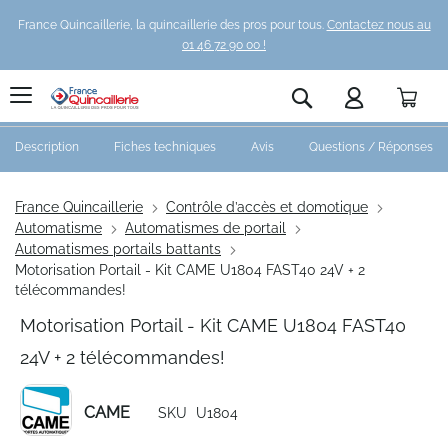
France Quincaillerie, la quincaillerie des pros pour tous.
Contactez nous au
01 46 72 90 00 !
Pani
Rechercher
Description
Fiches techniques
Avis
Questions / Réponses
France Quincaillerie
Contrôle d’accès et domotique
Automatisme
Automatismes de portail
Automatismes portails battants
Motorisation Portail - Kit CAME U1804 FAST40 24V + 2
télécommandes!
Motorisation Portail - Kit CAME U1804 FAST40
24V + 2 télécommandes!
CAME
SKU
U1804