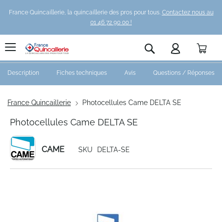
France Quincaillerie, la quincaillerie des pros pour tous.
Contactez nous au
01 46 72 90 00 !
Pani
Rechercher
Description
Fiches techniques
Avis
Questions / Réponses
France Quincaillerie
Photocellules Came DELTA SE
Photocellules Came DELTA SE
CAME
SKU
DELTA-SE
Skip
to
the
end
of