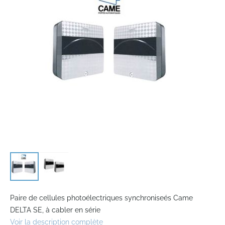
the
images
gallery
Skip
to
Paire de cellules photoélectriques synchroniseés Came
the
DELTA SE, à cabler en série
beginning
Voir la description complète