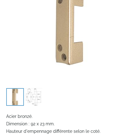
images
gallery
Skip
to
Acier bronzé.
the
Dimension : 92 x 23 mm.
beginning
Hauteur d'empennage différente selon le coté.
of