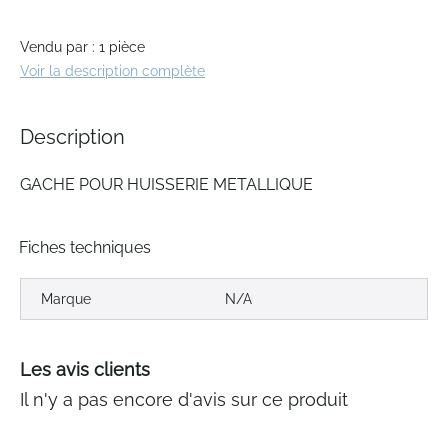
the
images
gallery
Vendu par : 1 pièce
Voir la description complète
Description
GACHE POUR HUISSERIE METALLIQUE
Fiches techniques
Marque
N/A
Les avis clients
Il n'y a pas encore d'avis sur ce produit