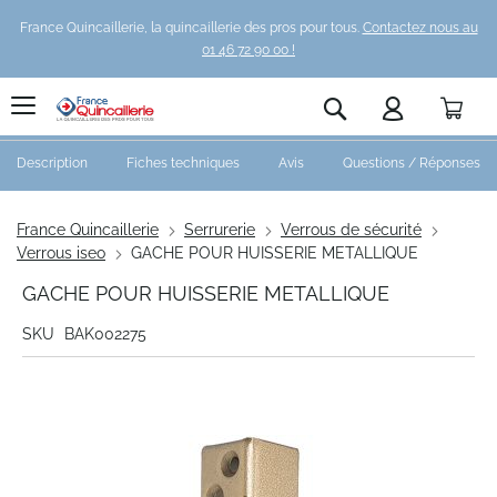
France Quincaillerie, la quincaillerie des pros pour tous.
Contactez nous au
01 46 72 90 00 !
Pani
Rechercher
Description
Fiches techniques
Avis
Questions / Réponses
France Quincaillerie
Serrurerie
Verrous de sécurité
Verrous iseo
GACHE POUR HUISSERIE METALLIQUE
GACHE POUR HUISSERIE METALLIQUE
SKU
BAK002275
Skip
to
the
end
of
the