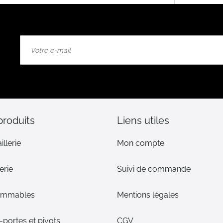
Inscription
à
notre
lettre
d’information
:
produits
Liens utiles
illerie
Mon compte
erie
Suivi de commande
ommables
Mentions légales
portes et pivots
CGV