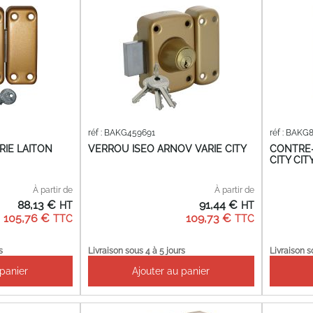
réf : BAKG459691
réf : BAKG
RIE LAITON
VERROU ISEO ARNOV VARIE CITY
CONTRE
CITY CIT
À partir de
À partir de
88,13 €
91,44 €
105,76 €
109,73 €
s
Livraison sous 4 à 5 jours
Livraison s
 panier
Ajouter au panier