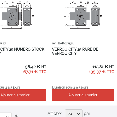
7577
réf : BAK017528
CITY 25 NUMERO STOCK
VERROU CITY 25 PAIRE DE
Y
VERROU CITY
56,42 €
112,81 €
67,71 €
135,37 €
ous 4 à 5 jours
Livraison sous 4 à 5 jours
Ajouter au panier
Ajouter au panier
Afficher
par
Par