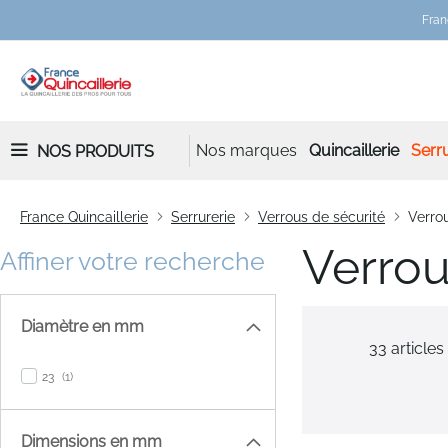
Fran
Nos marques
Quincaillerie
Serru
NOS PRODUITS
France Quincaillerie
Serrurerie
Verrous de sécurité
Verrou
Verrou
Affiner votre recherche
Diamètre en mm
33
articles
item
23
1
Dimensions en mm