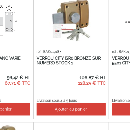
réf : BAK019187
réf : BAK0
LANC VARIE
VERROU CITY ISR6 BRONZE SUR
VERROU 
NUMERO STOCK 1
5501 CIT
56,42 €
106,87 €
67,71 €
128,25 €
s
Livraison sous 4 à 5 jours
Livraison s
 panier
Ajouter au panier