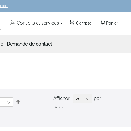
 00 !
echercher
Conseils et services
Compte
Panier
ue
Demande de contact
Afficher
par
Par
page
ordre
décroissant
nt la page
t