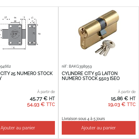
994662
réf : BAKG398959
CITY 25 NUMERO STOCK
CYLINDRE CITY 5G LAITON
Y
NUMERO STOCK 5503 ISEO
À partir de
À partir de
45,77 €
15,86 €
54,93 €
19,03 €
Livraison sous 4 à 5 jours
Ajouter au panier
Ajouter au panier