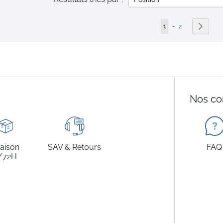
Page
Vous lisez actuelleme
Page
Page
Suivan
1
-
2
Nos co
raison
SAV & Retours
FAQ
/72H