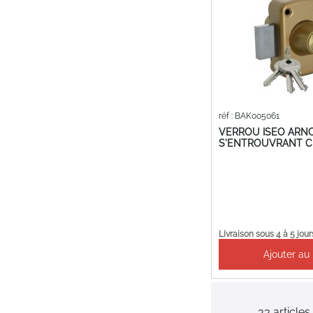
réf : BAK005061
VERROU ISEO ARN
S'ENTROUVRANT C
Livraison sous 4 à 5 jour
Ajouter au
33
articles