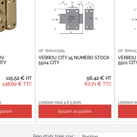
réf : BAK017584
réf : BAK01
OV
VERROU CITY 25 NUMERO STOCK
VERROU 
ITY
5504 CITY
5501 CIT
115,52 €
56,42 €
138,62 €
67,71 €
s
Livraison sous 4 à 5 jours
Livraison s
 panier
Ajouter au panier
Résultats triés par :