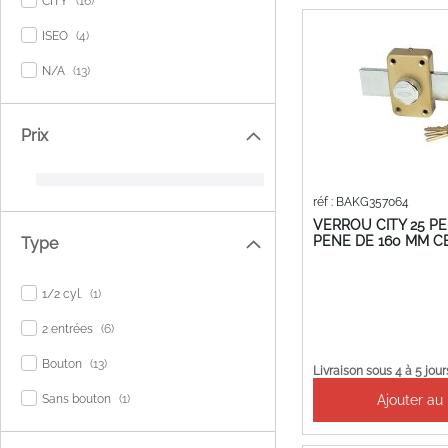
CITY
16
items
ISEO
4
items
N/A
13
Prix
réf : BAKG357064
VERROU CITY 25 P
PENE DE 160 MM 
Type
item
1/2 cyl.
1
items
2 entrées
6
items
Bouton
13
Livraison sous 4 à 5 jour
item
Ajouter au
Sans bouton
1