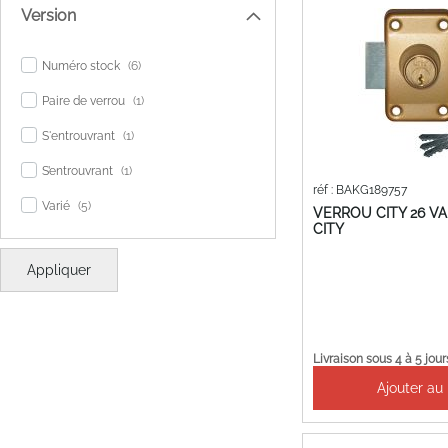
Version
items
Numéro stock
6
item
Paire de verrou
1
item
S'entrouvrant
1
item
S’entrouvrant
1
réf : BAKG189757
items
Varié
5
VERROU CITY 26 VA
CITY
Appliquer
Livraison sous 4 à 5 jour
Ajouter au