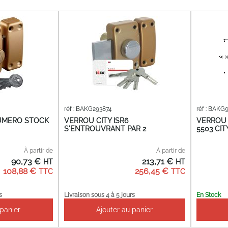
réf : BAKG293874
réf : BAKG
NUMERO STOCK
VERROU CITY ISR6
VERROU 
S'ENTROUVRANT PAR 2
5503 CIT
À partir de
À partir de
90,73 €
213,71 €
108,88 €
256,45 €
s
Livraison sous 4 à 5 jours
En Stock
 panier
Ajouter au panier