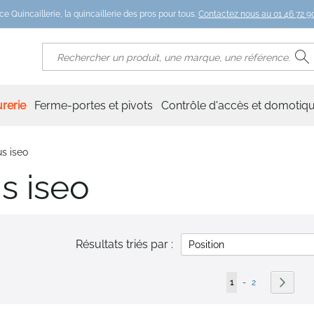
ce Quincaillerie, la quincaillerie des pros pour tous.
Contactez nous au 01 46 72 90
R
Rechercher
rerie
Ferme-portes et pivots
Contrôle d'accès et domotiq
s iseo
s iseo
Résultats triés par :
Page
Vous lisez actuelleme
Page
Page
Suivan
1
-
2