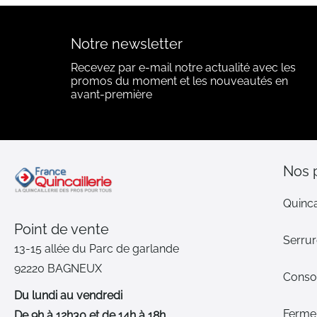
Notre newsletter
Recevez par e-mail notre actualité avec les
promos du moment et les nouveautés en
avant-première
Nos 
Quinca
Point de vente
Serrur
13-15 allée du Parc de garlande
92220 BAGNEUX
Cons
Du lundi au vendredi
Ferme-
De 9h à 12h30 et de 14h à 18h