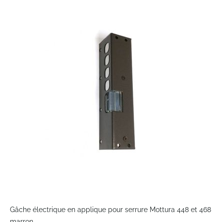
to
the
end
of
the
images
gallery
Skip
to
Gâche électrique en applique pour serrure Mottura 448 et 468
the
marron