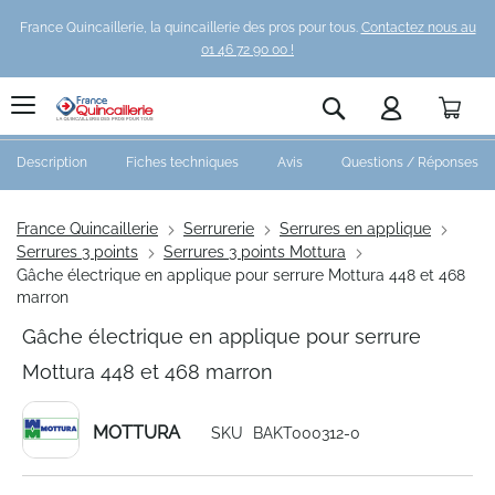
France Quincaillerie, la quincaillerie des pros pour tous.
Contactez nous au
01 46 72 90 00 !
Pani
Rechercher
Description
Fiches techniques
Avis
Questions / Réponses
France Quincaillerie
Serrurerie
Serrures en applique
Serrures 3 points
Serrures 3 points Mottura
Gâche électrique en applique pour serrure Mottura 448 et 468
marron
Gâche électrique en applique pour serrure
Mottura 448 et 468 marron
MOTTURA
SKU
BAKT000312-0
Skip