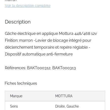
beginning
Voir la description complète
of
the
images
Description
gallery
Gâche électrique en applique Mottura 448/468 12v
Finition: marron -Levier de blocage intégré pour
déclenchement temporaire et repére réglable -
Dispositif automatique anti-fermeture
Références: BAKT000312, BAKT000313
Fiches techniques
Marque
MOTTURA
Sens
Droite, Gauche