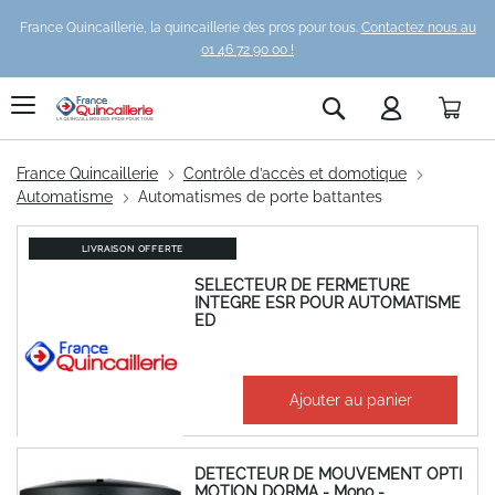
France Quincaillerie, la quincaillerie des pros pour tous.
Contactez nous au
01 46 72 90 00 !
Pani
Rechercher
France Quincaillerie
Contrôle d’accès et domotique
Automatisme
Automatismes de porte battantes
LIVRAISON OFFERTE
SELECTEUR DE FERMETURE
INTEGRE ESR POUR AUTOMATISME
ED
1 020,56 €
Ajouter au panier
1 224,67 €
DETECTEUR DE MOUVEMENT OPTI
MOTION DORMA - Mono -