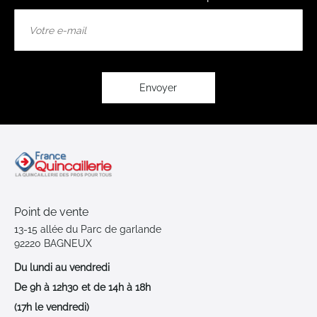
Inscription
à
notre
lettre
d’information
:
Envoyer
Point de vente
13-15 allée du Parc de garlande
92220 BAGNEUX
Du lundi au vendredi
De 9h à 12h30 et de 14h à 18h
(17h le vendredi)