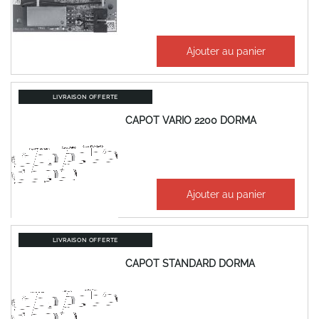
269,67 €
Ajouter au panier
323,61 €
LIVRAISON OFFERTE
CAPOT VARIO 2200 DORMA
632,53 €
Ajouter au panier
759,04 €
LIVRAISON OFFERTE
CAPOT STANDARD DORMA