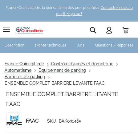
France Quincaillerie, la quincaillerie des pros pour tous.
Contactez nous au
01 46 72 90 00 !
Pani
Rechercher
Description
Fiches techniques
Avis
Questions / Réponses
France Quincaillerie
Contrôle d’accès et domotique
Automatisme
Equipement de parking
Barrieres de parking
ENSEMBLE COMPLET BARRIERE LEVANTE FAAC
ENSEMBLE COMPLET BARRIERE LEVANTE
FAAC
FAAC
SKU
BAK031465
Skip