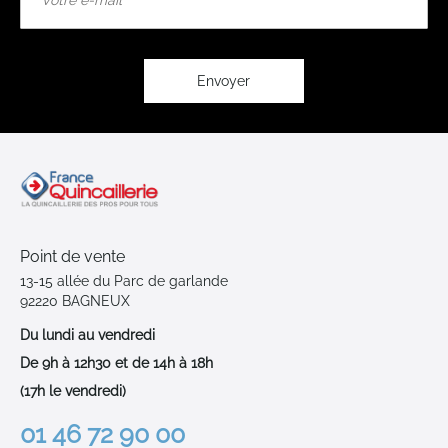
notre
lettre
d’information
:
Envoyer
Point de vente
13-15 allée du Parc de garlande
92220 BAGNEUX
Du lundi au vendredi
De 9h à 12h30 et de 14h à 18h
(17h le vendredi)
01 46 72 90 00