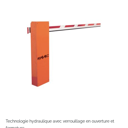
to
the
end
of
the
images
gallery
Skip
to
Technologie hydraulique avec verrouillage en ouverture et
the