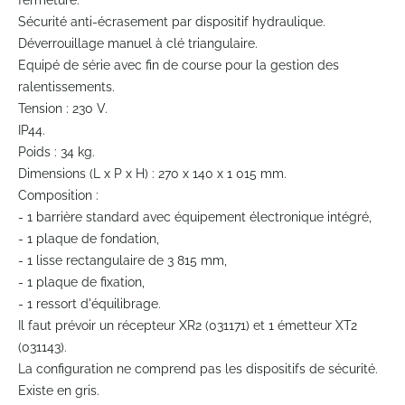
fermeture.
beginning
Sécurité anti-écrasement par dispositif hydraulique.
of
Déverrouillage manuel à clé triangulaire.
the
Equipé de série avec fin de course pour la gestion des
images
gallery
ralentissements.
Tension : 230 V.
IP44.
Poids : 34 kg.
Dimensions (L x P x H) : 270 x 140 x 1 015 mm.
Composition :
- 1 barrière standard avec équipement électronique intégré,
- 1 plaque de fondation,
- 1 lisse rectangulaire de 3 815 mm,
- 1 plaque de fixation,
- 1 ressort d'équilibrage.
Il faut prévoir un récepteur XR2 (031171) et 1 émetteur XT2
(031143).
La configuration ne comprend pas les dispositifs de sécurité.
Existe en gris.