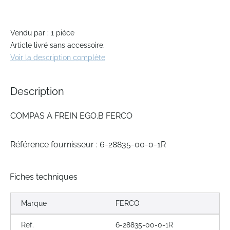
of
the
images
gallery
Vendu par : 1 pièce
Article livré sans accessoire.
Voir la description complète
Description
COMPAS A FREIN EGO.B FERCO
Référence fournisseur : 6-28835-00-0-1R
Fiches techniques
Marque
FERCO
Ref.
6-28835-00-0-1R