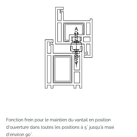
the
end
of
the
images
gallery
Skip
to
Fonction frein pour le maintien du vantail en position
the
d'ouverture dans toutes les positions à 5° jusqu'à maxi
beginning
d'environ 90°.