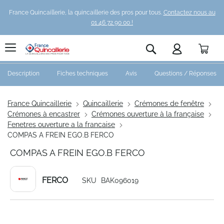
France Quincaillerie, la quincaillerie des pros pour tous.
Contactez nous au
01 46 72 90 00 !
Pani
Rechercher
Description
Fiches techniques
Avis
Questions / Réponses
France Quincaillerie
Quincaillerie
Crémones de fenêtre
Crémones à encastrer
Crémones ouverture à la française
Fenetres ouverture a la francaise
COMPAS A FREIN EGO.B FERCO
COMPAS A FREIN EGO.B FERCO
FERCO
SKU
BAK096019
Skip
to