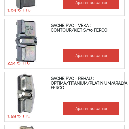
Ajouter au panier
1,37 €
1,64 €
GACHE PVC - VEKA :
CONTOUR/KIETIS/70 FERCO
À partir de
Ajouter au panier
1,78 €
2,14 €
GACHE PVC - REHAU :
OPTIMA/TITANIUM/PLATINIUM/ARALYA
FERCO
À partir de
Ajouter au panier
1,32 €
1,59 €