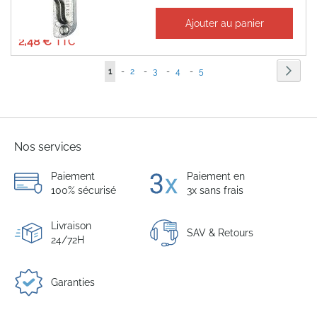
À partir de
Ajouter au panier
2,07 €
2,48 €
Page
Page
Suiva
Vous
Page
Page
Page
Page
1
-
2
-
3
-
4
-
5
lisez
actuellement
la
Nos services
page
Paiement
Paiement en
100% sécurisé
3x sans frais
Livraison
SAV & Retours
24/72H
Garanties