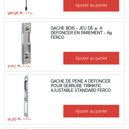
À partir de
Ajouter au panier
82,42 €
98,91 €
GACHE BOIS - JEU DE 4- A
DEFONCER EN PAREMENT - A9
FERCO
À partir de
Ajouter au panier
2,39 €
2,87 €
GACHE DE PENE A DEFONCER
POUR SERRURE TRIMATIC
AJUSTABLE STANDARD FERCO
À partir de
Ajouter au panier
7,79 €
9,35 €