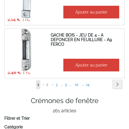
À partir de
Ajouter au panier
1,78 €
2,14 €
GACHE BOIS - JEU DE 4 - A
DEFONCER EN FEUILLURE - A9
FERCO
À partir de
Ajouter au panier
2,07 €
2,48 €
Page
Page
Suiva
Vous
Page
Page
Page
1
-
2
-
3
...
5
...
10
...
14
lisez
Crémones de fenêtre
actuellement
261
articles
la
Filtrer et Trier
page
Catégorie