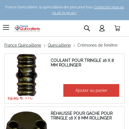
France Quincaillerie, la quincaillerie des pros pour tous.
Contactez nous au
01 46 72 90 00 !
Pani
Rechercher
France Quincaillerie
Quincaillerie
Crémones de fenêtre
COULANT POUR TRINGLE 16 X 8
MM ROLLINGER
À partir de
Ajouter au panier
16,21 €
19,45 €
REHAUSSE POUR GACHE POUR
TRINGLE 16 X 8 MM ROLLINGER