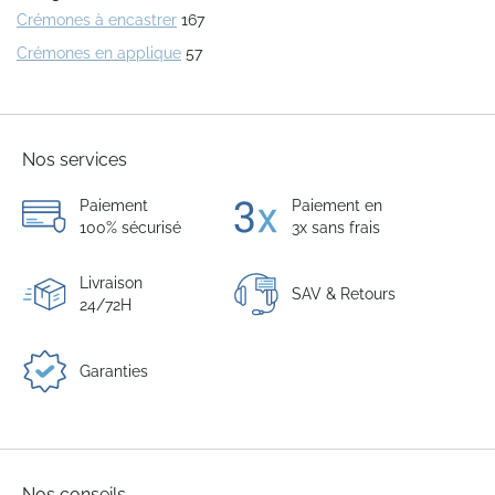
Crémones à encastrer
167
Crémones en applique
57
Nos services
Paiement
Paiement en
100% sécurisé
3x sans frais
Livraison
SAV & Retours
24/72H
Garanties
Nos conseils