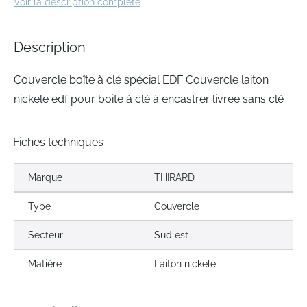
Voir la description complète
of
the
images
Description
gallery
Couvercle boîte à clé spécial EDF Couvercle laiton
nickele edf pour boite à clé à encastrer livree sans clé
Fiches techniques
Marque
THIRARD
Type
Couvercle
Secteur
Sud est
Matière
Laiton nickele