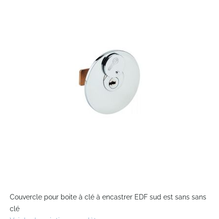
the
end
of
the
images
gallery
Skip
to
Couvercle pour boite à clé à encastrer EDF sud est sans sans
the
clé
beginning