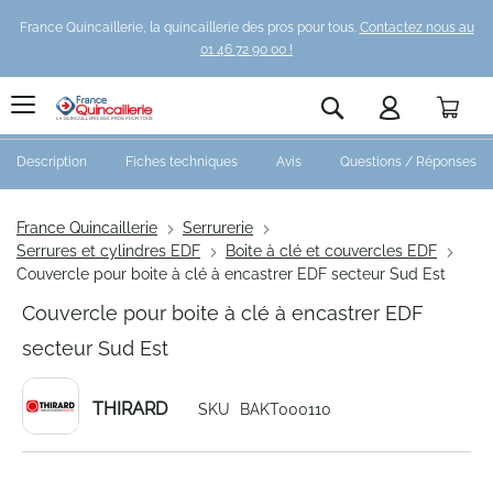
France Quincaillerie, la quincaillerie des pros pour tous.
Contactez nous au
01 46 72 90 00 !
Pani
Rechercher
Description
Fiches techniques
Avis
Questions / Réponses
France Quincaillerie
Serrurerie
Serrures et cylindres EDF
Boite à clé et couvercles EDF
Couvercle pour boite à clé à encastrer EDF secteur Sud Est
Couvercle pour boite à clé à encastrer EDF
secteur Sud Est
THIRARD
SKU
BAKT000110
Skip
to