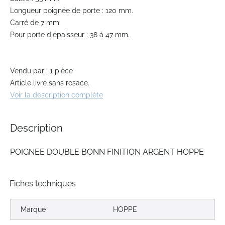
the
Longueur poignée de porte : 120 mm.
beginning
Carré de 7 mm.
of
Pour porte d'épaisseur : 38 à 47 mm.
the
images
gallery
Vendu par : 1 pièce
Article livré sans rosace.
Voir la description complète
Description
POIGNEE DOUBLE BONN FINITION ARGENT HOPPE
Fiches techniques
Marque
HOPPE