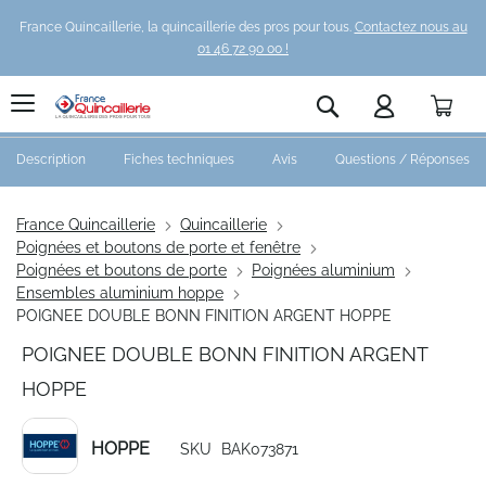
France Quincaillerie, la quincaillerie des pros pour tous.
Contactez nous au
01 46 72 90 00 !
Pani
Rechercher
Description
Fiches techniques
Avis
Questions / Réponses
France Quincaillerie
Quincaillerie
Poignées et boutons de porte et fenêtre
Poignées et boutons de porte
Poignées aluminium
Ensembles aluminium hoppe
POIGNEE DOUBLE BONN FINITION ARGENT HOPPE
POIGNEE DOUBLE BONN FINITION ARGENT
HOPPE
HOPPE
SKU
BAK073871