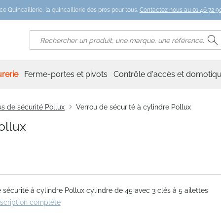
ce Quincaillerie, la quincaillerie des pros pour tous.
Contactez nous au 01 46 72 90
R
Rechercher
rerie
Ferme-portes et pivots
Contrôle d'accès et domotiq
s de sécurité Pollux
Verrou de sécurité à cylindre Pollux
ollux
 sécurité à cylindre Pollux cylindre de 45 avec 3 clés à 5 ailettes
escription complète