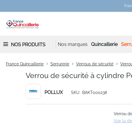
Fran
Nos marques
Quincaillerie
Serru
NOS PRODUITS
France Quincaillerie
Serrurerie
Verrous de sécurité
Verrou
Verrou de sécurité à cylindre P
POLLUX
SKU
BAKT000238
Skip
Verrou de
to
Voir la d
the
end