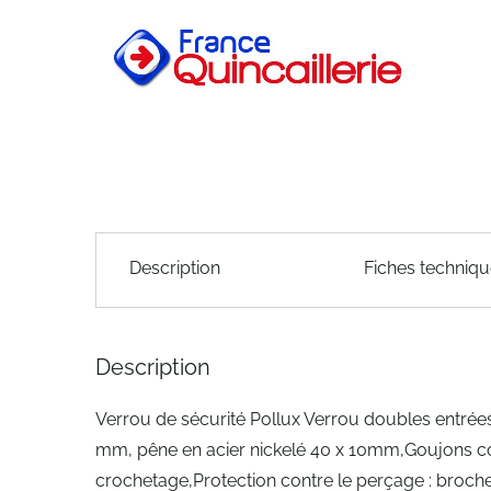
of
the
images
gallery
Skip
to
Description
Fiches techniq
the
beginning
of
the
Description
images
gallery
Verrou de sécurité Pollux Verrou doubles entrées
mm, pêne en acier nickelé 40 x 10mm,Goujons co
crochetage,Protection contre le perçage : broche 