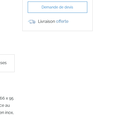
Demande de devis
Livraison
offerte
nses
 66 x 95
nce au
en inox,