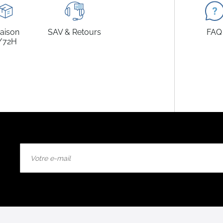
raison
SAV & Retours
FAQ
/72H
Inscription
à
notre
lettre
d’information
: