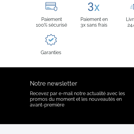
Paiement
Paiement en
Liv
100% sécurisé
3x sans frais
24
Garanties
Notre newsletter
Recevez par e-mail notre actualité avec les
promos du moment et les nouveautés en
avant-première