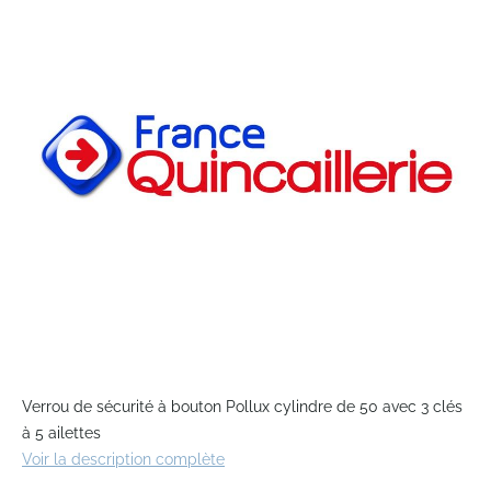
end
of
the
images
gallery
Skip
to
Verrou de sécurité à bouton Pollux cylindre de 50 avec 3 clés
the
à 5 ailettes
beginning
Voir la description complète
of