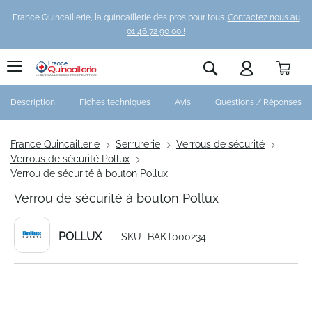
France Quincaillerie, la quincaillerie des pros pour tous.
Contactez nous au
01 46 72 90 00 !
Pani
Rechercher
Description
Fiches techniques
Avis
Questions / Réponses
France Quincaillerie
Serrurerie
Verrous de sécurité
Verrous de sécurité Pollux
Verrou de sécurité à bouton Pollux
Verrou de sécurité à bouton Pollux
POLLUX
SKU
BAKT000234
Skip
to
the