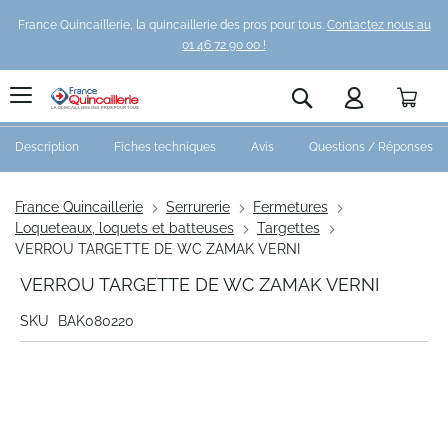
France Quincaillerie, la quincaillerie des pros pour tous.
Contactez nous au
01 46 72 90 00 !
Pani
Rechercher
Description
Fiches techniques
Avis
Questions / Réponses
France Quincaillerie
Serrurerie
Fermetures
Loqueteaux, loquets et batteuses
Targettes
VERROU TARGETTE DE WC ZAMAK VERNI
VERROU TARGETTE DE WC ZAMAK VERNI
SKU
BAK080220
Skip
to
the
end
of