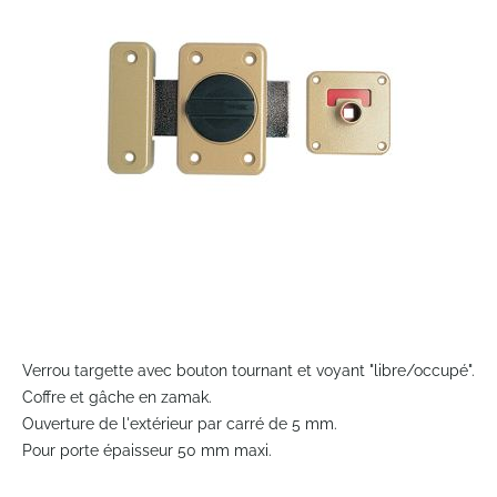
the
images
gallery
Skip
to
Verrou targette avec bouton tournant et voyant "libre/occupé".
the
Coffre et gâche en zamak.
beginning
Ouverture de l'extérieur par carré de 5 mm.
of
Pour porte épaisseur 50 mm maxi.
the
images