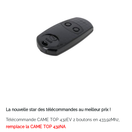
end
of
the
images
gallery
Skip
to
La nouvelle star des télécommandes au meilleur prix !
the
Télécommande CAME TOP 432EV 2 boutons en 433,92Mhz,
beginning
of
remplace la CAME TOP 432NA
.