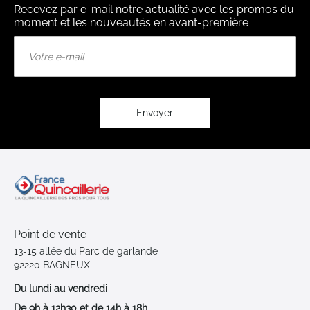
Recevez par e-mail notre actualité avec les promos du
moment et les nouveautés en avant-première
Inscription
à
notre
lettre
d’information
:
Envoyer
Point de vente
13-15 allée du Parc de garlande
92220 BAGNEUX
Du lundi au vendredi
De 9h à 12h30 et de 14h à 18h