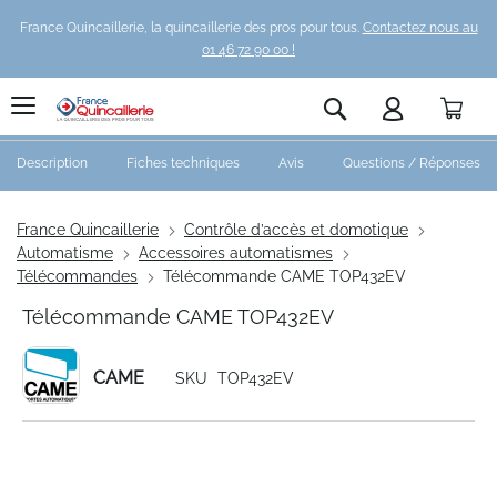
France Quincaillerie, la quincaillerie des pros pour tous.
Contactez nous au
01 46 72 90 00 !
Pani
Rechercher
Description
Fiches techniques
Avis
Questions / Réponses
France Quincaillerie
Contrôle d’accès et domotique
Automatisme
Accessoires automatismes
Télécommandes
Télécommande CAME TOP432EV
Télécommande CAME TOP432EV
CAME
SKU
TOP432EV
Skip
to
the