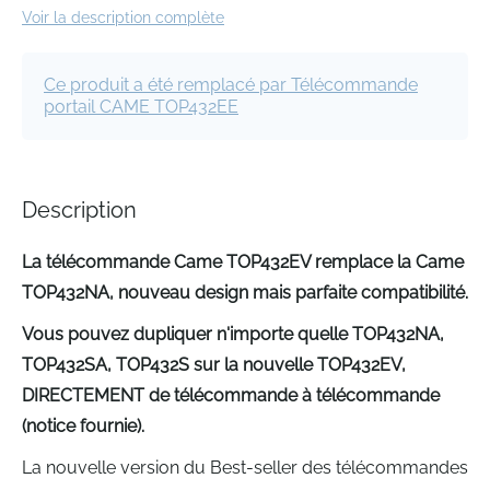
the
Voir la description complète
images
gallery
Ce produit a été remplacé par Télécommande
portail CAME TOP432EE
Description
La télécommande Came TOP432EV remplace la Came
TOP432NA, nouveau design mais parfaite compatibilité.
Vous pouvez dupliquer n'importe quelle TOP432NA,
TOP432SA, TOP432S sur la nouvelle TOP432EV,
DIRECTEMENT de télécommande à télécommande
(notice fournie).
La nouvelle version du Best-seller des télécommandes