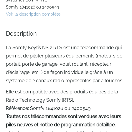
systèmes Somfy RTS
beginning
Somfy 1841026 ou 2400549
of
Voir la description complète
the
images
gallery
Description
La Somfy Keytis NS 2 RTS est une télécommande qui
permet de piloter plusieurs équipements (moteurs de
portail, porte de garage, volet roulant, récepteur
d'éclairage, etc...) de façon individuelle grâce à un
système de 2 canaux radio représentés par 2 touches.
Elle est compatible avec des produits équipés de la
Radio Technology Somfy (RTS).
Référence: Somfy 1841026 ou 2400549
Toutes nos télécommandes sont vendues avec leurs
piles neuves et notice de programmation détaillée.