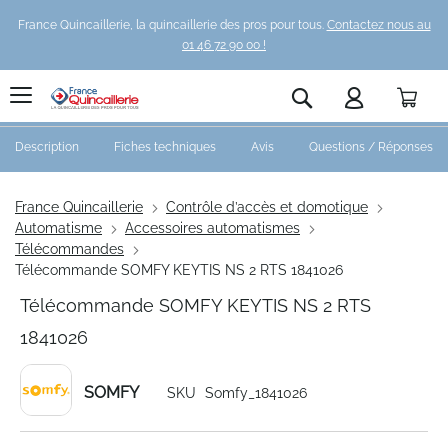
France Quincaillerie, la quincaillerie des pros pour tous.
Contactez nous au
01 46 72 90 00 !
Pani
Rechercher
Description
Fiches techniques
Avis
Questions / Réponses
France Quincaillerie
Contrôle d’accès et domotique
Automatisme
Accessoires automatismes
Télécommandes
Télécommande SOMFY KEYTIS NS 2 RTS 1841026
Télécommande SOMFY KEYTIS NS 2 RTS
1841026
SOMFY
SKU
Somfy_1841026
Skip