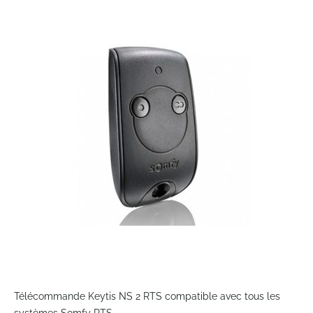
to
the
end
of
the
images
gallery
Skip
to
Télécommande Keytis NS 2 RTS compatible avec tous les
the