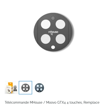
end
of
the
images
gallery
Skip
to
Télécommande MHouse / Moovo GTX4 4 touches, Remplace