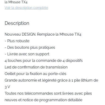
the
la Mhouse TX4
beginning
Voir la description complète
of
the
images
Description
gallery
Nouveau DESIGN. Remplace la Mhouse TX4
- Plus robuste
- Des boutons plus pratiques
- Livrée avec son support
4 touches pour la commande de 4 dispositifs
Led de confirmation de transmission
Oeillet pour la fixation au porte-clés
Grande autonomie et légèreté grâce à 1 pile lithium de
3 V
Toutes nos télécommandes sont livrées avec piles
neuves et notice de programmation détaillée