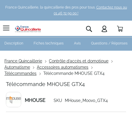
France Quincaillerie, la quincaillerie des pros pour tous.
Contactez nous au
01 46 72 90 00 !
Pani
Rechercher
Description
Fiches techniques
Avis
Questions / Réponses
France Quincaillerie
Contrôle d’accès et domotique
Automatisme
Accessoires automatismes
Télécommandes
Télécommande MHOUSE GTX4
Télécommande MHOUSE GTX4
MHOUSE
SKU
MHouse_Moovo_GTX4
Skip
to
the