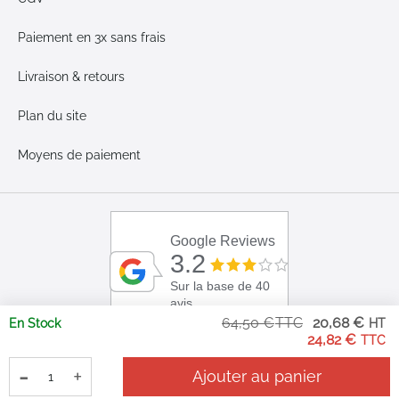
Paiement en 3x sans frais
Livraison & retours
Plan du site
Moyens de paiement
Google Reviews
3.2
Sur la base de 40
avis
Pri
64,50 €
20,68 €
En Stock
Sp
24,82 €
-
+
Ajouter au panier