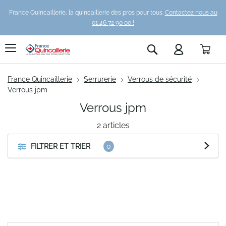
France Quincaillerie, la quincaillerie des pros pour tous.
Contactez nous au
01 46 72 90 00 !
Pani
Rechercher
France Quincaillerie
Serrurerie
Verrous de sécurité
Verrous jpm
Verrous jpm
2
articles
FILTRER ET TRIER