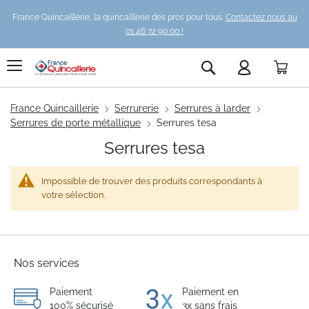
France Quincaillerie, la quincaillerie des pros pour tous.
Contactez nous au
01 46 72 90 00 !
Pani
Rechercher
France Quincaillerie
Serrurerie
Serrures à larder
Serrures de porte métallique
Serrures tesa
Serrures tesa
Impossible de trouver des produits correspondants à
votre sélection.
Nos services
Paiement
Paiement en
100% sécurisé
3x sans frais