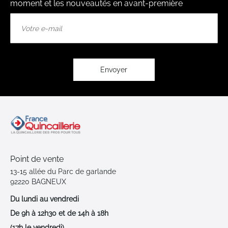
moment et les nouveautés en avant-première
Inscription
à
notre
lettre
d’information
:
Envoyer
Point de vente
13-15 allée du Parc de garlande
92220 BAGNEUX
Du lundi au vendredi
De 9h à 12h30 et de 14h à 18h
(17h le vendredi)