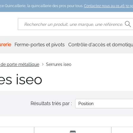
ce Quincaillerie, la quincaillerie des pros pour tous.
Contactez nous au 01 46 72 90
R
Rechercher
rerie
Ferme-portes et pivots
Contrôle d'accès et domotiq
 de porte métallique
Serrures iseo
es iseo
Résultats triés par :