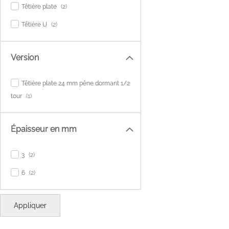
items
Têtière plate
2
items
Têtière U
2
Version
Têtière plate 24 mm pêne dormant 1/2
item
tour
1
Épaisseur en mm
items
3
2
items
6
2
Appliquer