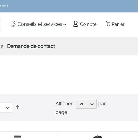
 00 !
echercher
Conseils et services
Compte
Panier
ue
Demande de contact
Afficher
par
Par
page
ordre
décroissant