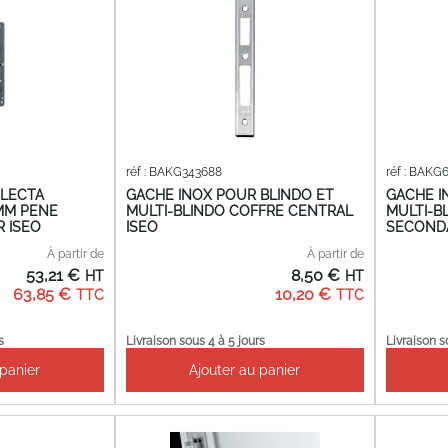
réf : BAKG343688
réf : BAKG
ELECTA
GACHE INOX POUR BLINDO ET
GACHE I
 MM PENE
MULTI-BLINDO COFFRE CENTRAL
MULTI-B
 ISEO
ISEO
SECONDA
À partir de
À partir de
53,21 €
8,50 €
63,85 €
10,20 €
s
Livraison sous 4 à 5 jours
Livraison s
 panier
Ajouter au panier