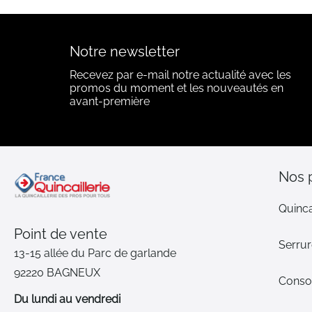
Notre newsletter
Recevez par e-mail notre actualité avec les
promos du moment et les nouveautés en
avant-première
Nos 
Quinca
Point de vente
Serrur
13-15 allée du Parc de garlande
92220 BAGNEUX
Cons
Du lundi au vendredi