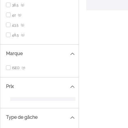
item
38,5
1
item
42
1
item
43,5
1
item
48,5
1
Marque
items
ISEO
7
Prix
Type de gâche