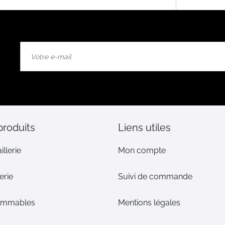
Inscription
à
notre
lettre
d’information
:
produits
Liens utiles
illerie
Mon compte
erie
Suivi de commande
ommables
Mentions légales