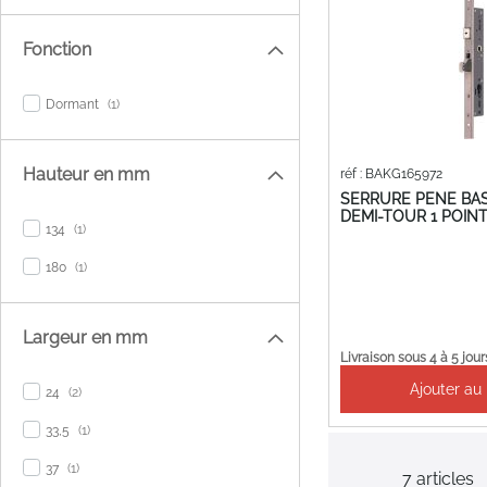
Fonction
item
Dormant
1
Hauteur en mm
réf : BAKG165972
SERRURE PENE BA
DEMI-TOUR 1 POINT
item
134
1
item
180
1
Largeur en mm
Livraison sous 4 à 5 jour
Ajouter au
items
24
2
item
33,5
1
item
37
1
7
articles