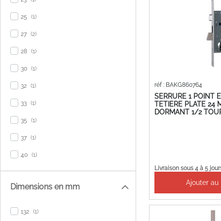
item
25
1
items
27
2
item
28
1
item
30
1
item
réf : BAKG860764
32
1
SERRURE 1 POINT 
item
33
1
TETIERE PLATE 24
DORMANT 1/2 TOUR
item
35
1
item
37
1
item
40
1
Livraison sous 4 à 5 jour
Ajouter au
Dimensions en mm
item
132
1