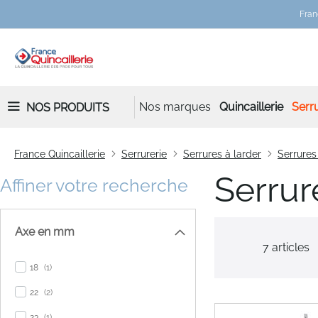
Fran
Nos marques
Quincaillerie
Serru
NOS PRODUITS
France Quincaillerie
Serrurerie
Serrures à larder
Serrures
Serrur
Affiner votre recherche
Axe en mm
7
articles
item
18
1
items
22
2
item
23
1