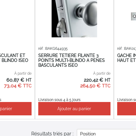
réf : BAKG644935
réf : BAK01
SCULANT ET
SERRURE TETIERE FILANTE 3
GACHE I
 BLINDO ISEO
POINTS MULTI-BLINDO A PENES
HAUT ET
BASCULANTS ISEO
À partir de
À partir de
60,87 €
220,42 €
73,04 €
264,50 €
s
Livraison sous 4 à 5 jours
Livraison s
 panier
Ajouter au panier
Résultats triés par :