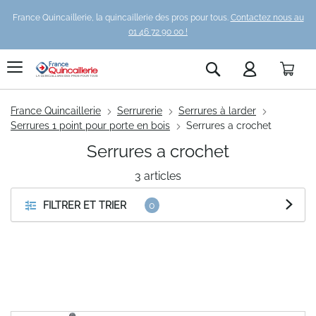
France Quincaillerie, la quincaillerie des pros pour tous.
Contactez nous au
01 46 72 90 00 !
Pani
Rechercher
France Quincaillerie
Serrurerie
Serrures à larder
Serrures 1 point pour porte en bois
Serrures a crochet
Serrures a crochet
3
articles
FILTRER ET TRIER