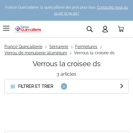
France Quincaillerie, la quincaillerie des pros pour tous.
Contactez nous au
01 46 72 90 00 !
Pani
Rechercher
France Quincaillerie
Serrurerie
Fermetures
Verrou de menuiserie aluminium
Verrous la croisee ds
Verrous la croisee ds
3
articles
FILTRER ET TRIER