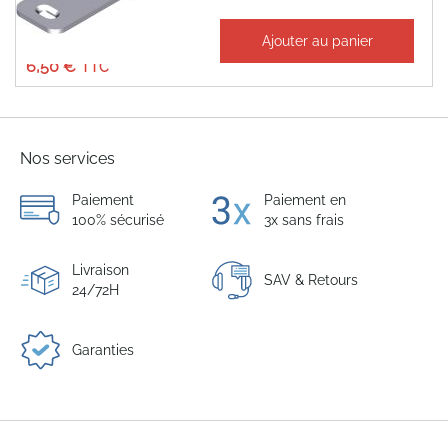
À partir de
Ajouter au panier
5,42 €
6,50 €
Nos services
Paiement
Paiement en
100% sécurisé
3x sans frais
Livraison
SAV & Retours
24/72H
Garanties