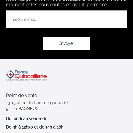
moment et les nouveautés en avant-première
Inscription
à
notre
lettre
d’information
:
Envoyer
Point de vente
13-15 allée du Parc de garlande
92220 BAGNEUX
Du lundi au vendredi
De 9h à 12h30 et de 14h à 18h