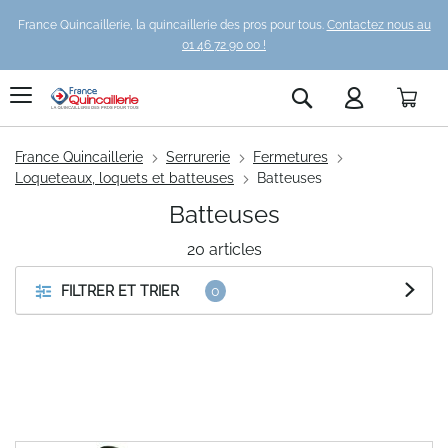
France Quincaillerie, la quincaillerie des pros pour tous.
Contactez nous au
01 46 72 90 00 !
Pani
Rechercher
France Quincaillerie
Serrurerie
Fermetures
Loqueteaux, loquets et batteuses
Batteuses
Batteuses
20
articles
FILTRER ET TRIER