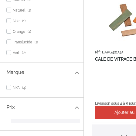
item
Naturel
1
item
Noir
1
item
Orange
1
item
Translucide
1
items
réf : BAKG421345
Vert
2
CALE DE VITRAGE B
Marque
items
N/A
4
Livraison sous 4 à 5 jour
Prix
Ajouter au