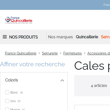
Fran
Nos marques
Quincaillerie
Serru
NOS PRODUITS
France Quincaillerie
Serrurerie
Fermetures
Accessoires d
Cales 
Affiner votre recherche
Coloris
4
articles
item
Blanc
1
item
Gris
1
item
Marron
1