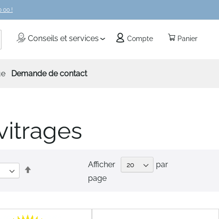
 00 !
echercher
Conseils et services
Compte
Panier
ue
Demande de contact
vitrages
Afficher
par
Par
page
ordre
décroissant