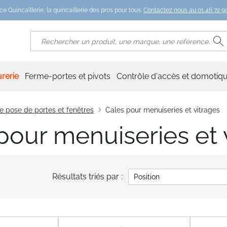
ce Quincaillerie, la quincaillerie des pros pour tous.
Contactez nous au 01 46 72 90
R
Rechercher
rerie
Ferme-portes et pivots
Contrôle d'accès et domotiq
e pose de portes et fenêtres
Cales pour menuiseries et vitrages
pour menuiseries et 
Résultats triés par :