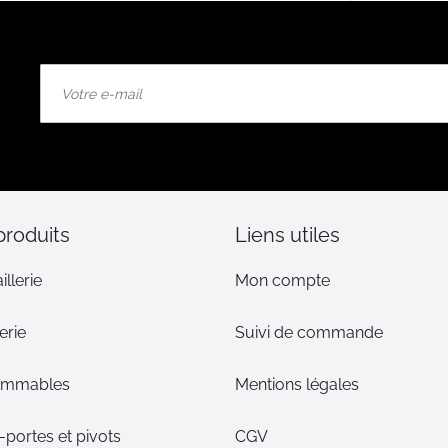
Inscription
à
notre
lettre
d’information
:
produits
Liens utiles
illerie
Mon compte
erie
Suivi de commande
ommables
Mentions légales
portes et pivots
CGV