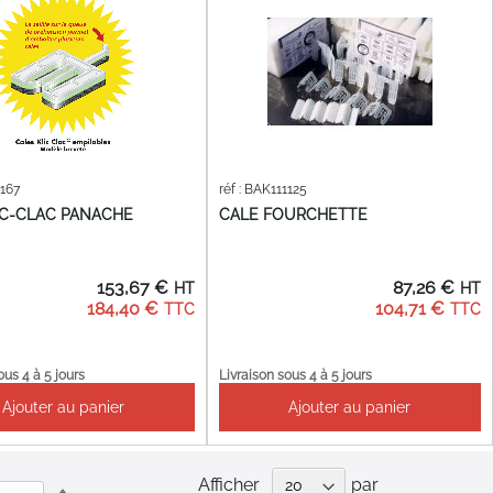
1167
réf : BAK111125
IC-CLAC PANACHE
CALE FOURCHETTE
153,67 €
87,26 €
184,40 €
104,71 €
ous 4 à 5 jours
Livraison sous 4 à 5 jours
Ajouter au panier
Ajouter au panier
Afficher
par