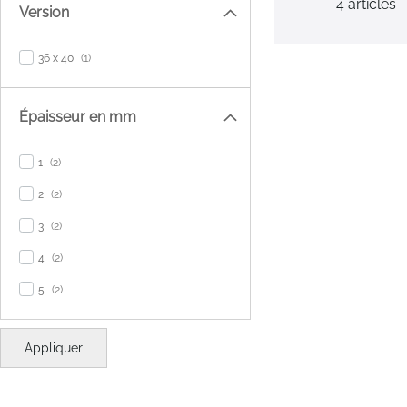
4
articles
Version
item
36 x 40
1
Épaisseur en mm
items
1
2
items
2
2
items
3
2
items
4
2
items
5
2
Appliquer