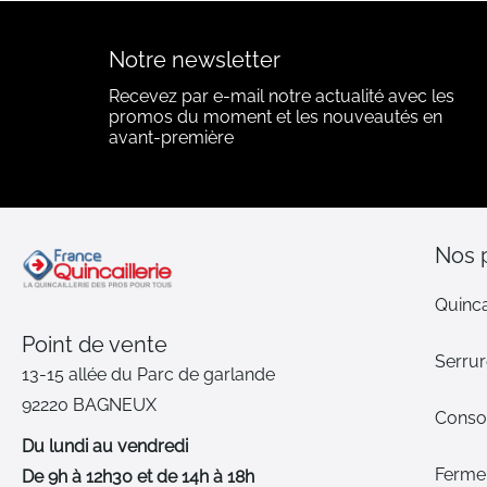
Notre newsletter
Recevez par e-mail notre actualité avec les
promos du moment et les nouveautés en
avant-première
Nos 
Quinca
Point de vente
Serrur
13-15 allée du Parc de garlande
92220 BAGNEUX
Cons
Du lundi au vendredi
Ferme-
De 9h à 12h30 et de 14h à 18h