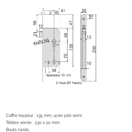
the
end
of
the
images
gallery
Skip
to
Coffre hauteur : 135 mm, acier plié verni.
the
Têtière vernie : 230 x 20 mm.
beginning
Bouts ronds.