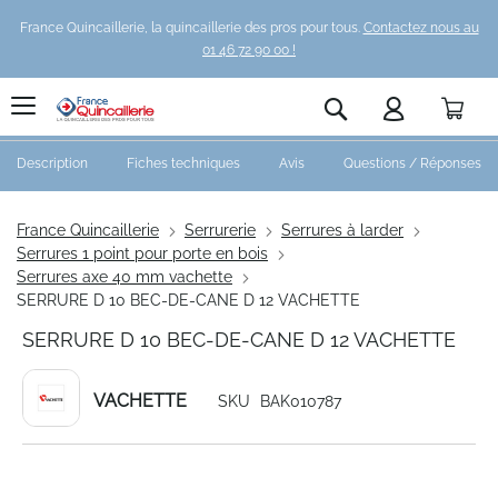
France Quincaillerie, la quincaillerie des pros pour tous.
Contactez nous au
01 46 72 90 00 !
Pani
Rechercher
Description
Fiches techniques
Avis
Questions / Réponses
France Quincaillerie
Serrurerie
Serrures à larder
Serrures 1 point pour porte en bois
Serrures axe 40 mm vachette
SERRURE D 10 BEC-DE-CANE D 12 VACHETTE
SERRURE D 10 BEC-DE-CANE D 12 VACHETTE
VACHETTE
SKU
BAK010787
Skip
to