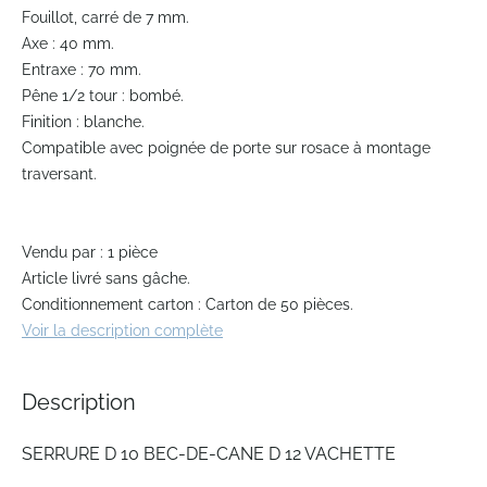
of
Fouillot, carré de 7 mm.
the
Axe : 40 mm.
images
gallery
Entraxe : 70 mm.
Pêne 1/2 tour : bombé.
Finition : blanche.
Compatible avec poignée de porte sur rosace à montage
traversant.
Vendu par : 1 pièce
Article livré sans gâche.
Conditionnement carton : Carton de 50 pièces.
Voir la description complète
Description
SERRURE D 10 BEC-DE-CANE D 12 VACHETTE