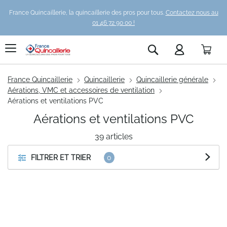
France Quincaillerie, la quincaillerie des pros pour tous.
Contactez nous au
01 46 72 90 00 !
Pani
Rechercher
France Quincaillerie
Quincaillerie
Quincaillerie générale
Aérations, VMC et accessoires de ventilation
Aérations et ventilations PVC
Aérations et ventilations PVC
39
articles
FILTRER ET TRIER