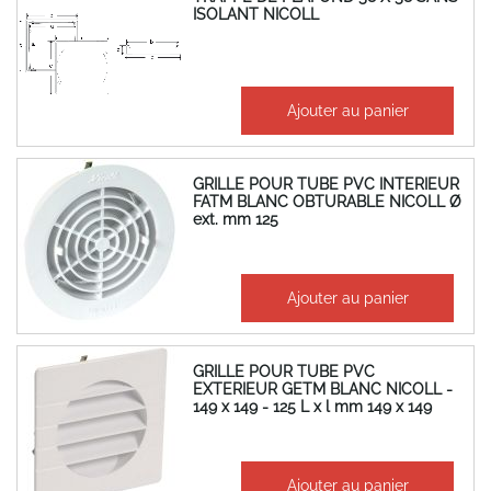
ISOLANT NICOLL
224,77 €
Ajouter au panier
269,73 €
GRILLE POUR TUBE PVC INTERIEUR
FATM BLANC OBTURABLE NICOLL Ø
ext. mm 125
52,70 €
Ajouter au panier
63,24 €
GRILLE POUR TUBE PVC
EXTERIEUR GETM BLANC NICOLL -
149 x 149 - 125 L x l mm 149 x 149
22,57 €
Ajouter au panier