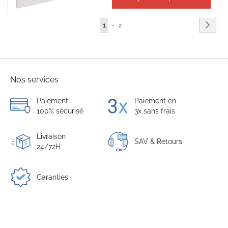
27,08 €
Page
Page
Suiva
Vous
Page
1
-
2
lisez
actuellement
la
Nos services
page
Paiement
Paiement en
100% sécurisé
3x sans frais
Livraison
SAV & Retours
24/72H
Garanties