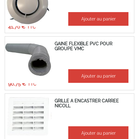
À partir de
Ajouter au panier
34,75 €
41,70 €
GAINE FLEXIBLE PVC POUR
GROUPE VMC
À partir de
Ajouter au panier
75,62 €
90,75 €
GRILLE A ENCASTRER CARREE
NICOLL
À partir de
Ajouter au panier
8,71 €