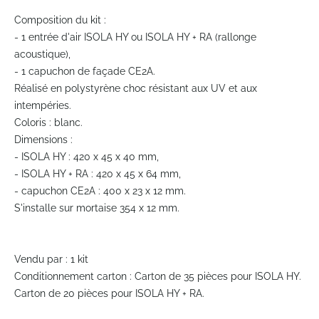
Skip
to
Composition du kit :
the
- 1 entrée d'air ISOLA HY ou ISOLA HY + RA (rallonge
beginning
acoustique),
of
- 1 capuchon de façade CE2A.
the
Réalisé en polystyrène choc résistant aux UV et aux
images
gallery
intempéries.
Coloris : blanc.
Dimensions :
- ISOLA HY : 420 x 45 x 40 mm,
- ISOLA HY + RA : 420 x 45 x 64 mm,
- capuchon CE2A : 400 x 23 x 12 mm.
S'installe sur mortaise 354 x 12 mm.
Vendu par : 1 kit
Conditionnement carton : Carton de 35 pièces pour ISOLA HY.
Carton de 20 pièces pour ISOLA HY + RA.