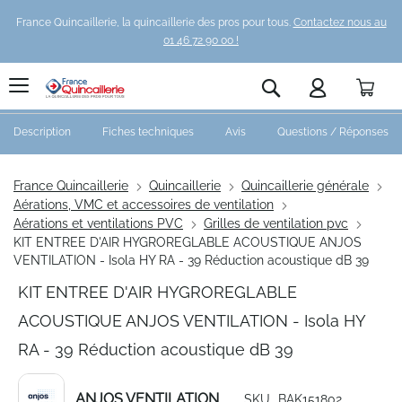
France Quincaillerie, la quincaillerie des pros pour tous.
Contactez nous au
01 46 72 90 00 !
Pani
Rechercher
Description
Fiches techniques
Avis
Questions / Réponses
France Quincaillerie
Quincaillerie
Quincaillerie générale
Aérations, VMC et accessoires de ventilation
Aérations et ventilations PVC
Grilles de ventilation pvc
KIT ENTREE D'AIR HYGROREGLABLE ACOUSTIQUE ANJOS
VENTILATION - Isola HY RA - 39 Réduction acoustique dB 39
KIT ENTREE D'AIR HYGROREGLABLE
ACOUSTIQUE ANJOS VENTILATION - Isola HY
RA - 39 Réduction acoustique dB 39
ANJOS VENTILATION
SKU
BAK151802