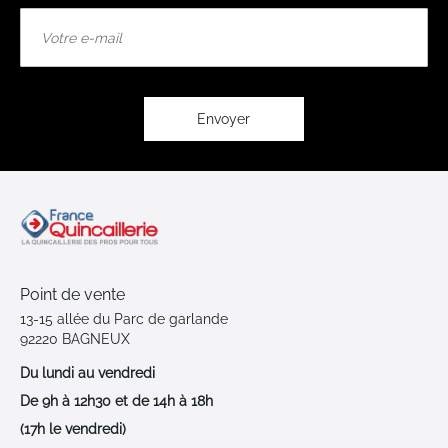
Inscription
à
notre
lettre
d’information
:
Envoyer
Point de vente
13-15 allée du Parc de garlande
92220 BAGNEUX
Du lundi au vendredi
De 9h à 12h30 et de 14h à 18h
(17h le vendredi)