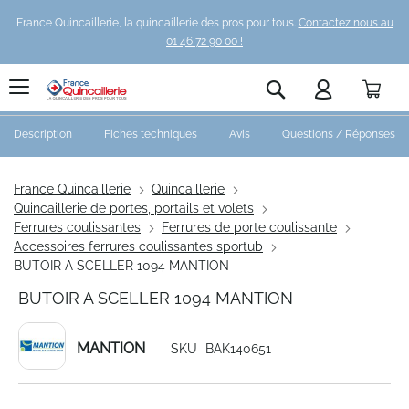
France Quincaillerie, la quincaillerie des pros pour tous.
Contactez nous au
01 46 72 90 00 !
Pani
Rechercher
Description
Fiches techniques
Avis
Questions / Réponses
France Quincaillerie
Quincaillerie
Quincaillerie de portes, portails et volets
Ferrures coulissantes
Ferrures de porte coulissante
Accessoires ferrures coulissantes sportub
BUTOIR A SCELLER 1094 MANTION
BUTOIR A SCELLER 1094 MANTION
MANTION
SKU
BAK140651
Skip