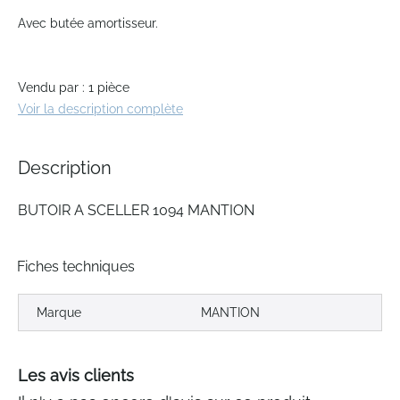
Skip
to
Avec butée amortisseur.
the
beginning
of
Vendu par : 1 pièce
the
Voir la description complète
images
gallery
Description
BUTOIR A SCELLER 1094 MANTION
Fiches techniques
Marque
MANTION
Les avis clients