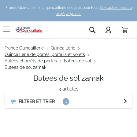
France Quincaillerie, la quincaillerie des pros pour tous.
Contactez nous au
01 46 72 90 00 !
Pani
Rechercher
France Quincaillerie
Quincaillerie
Quincaillerie de portes, portails et volets
Butées et arrêts de portes
Butées de sol
Butees de sol zamak
Butees de sol zamak
3
articles
FILTRER ET TRIER