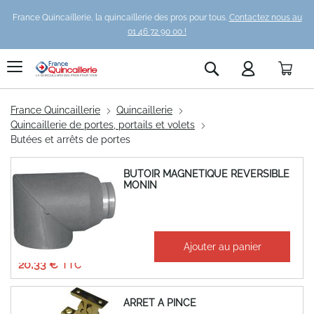
France Quincaillerie, la quincaillerie des pros pour tous.
Contactez nous au
01 46 72 90 00 !
Pani
Rechercher
France Quincaillerie
Quincaillerie
Quincaillerie de portes, portails et volets
Butées et arrêts de portes
BUTOIR MAGNETIQUE REVERSIBLE
MONIN
À partir de
Ajouter au panier
16,94 €
20,33 €
ARRET A PINCE