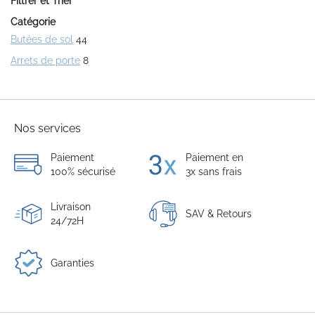
Filtrer et Trier
page
Catégorie
Butées de sol
44
Arrets de porte
8
Nos services
Paiement
Paiement en
100% sécurisé
3x sans frais
Livraison
SAV & Retours
24/72H
Garanties