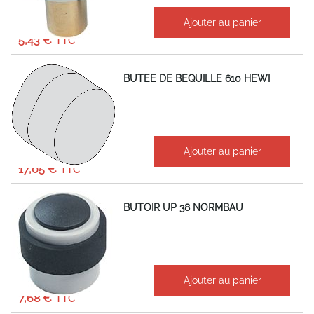
À partir de
Ajouter au panier
4,52 €
5,43 €
BUTEE DE BEQUILLE 610 HEWI
À partir de
Ajouter au panier
14,21 €
17,05 €
BUTOIR UP 38 NORMBAU
À partir de
Ajouter au panier
6,40 €
7,68 €