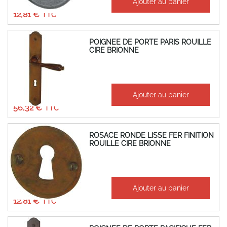
Ajouter au panier
10,67 €
12,81 €
POIGNEE DE PORTE PARIS ROUILLE
CIRE BRIONNE
À partir de
Ajouter au panier
46,93 €
56,32 €
ROSACE RONDE LISSE FER FINITION
ROUILLE CIRE BRIONNE
À partir de
Ajouter au panier
10,67 €
12,81 €