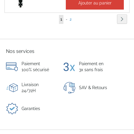
38,77 €
Ajouter au panier
46,52 €
Page
Page
Suiva
Vous
Page
1
-
2
lisez
actuellement
la
Nos services
page
Paiement
Paiement en
100% sécurisé
3x sans frais
Livraison
SAV & Retours
24/72H
Garanties