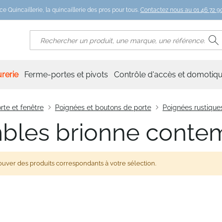
ce Quincaillerie, la quincaillerie des pros pour tous.
Contactez nous au 01 46 72 90
R
Rechercher
rerie
Ferme-portes et pivots
Contrôle d'accès et domotiq
rte et fenêtre
Poignées et boutons de porte
Poignées rustiques
bles brionne conte
ouver des produits correspondants à votre sélection.