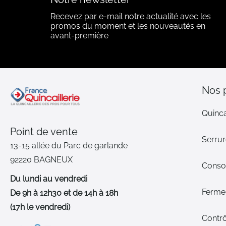
Recevez par e-mail notre actualité avec les
promos du moment et les nouveautés en
avant-première
Nos 
Quinca
Point de vente
Serrur
13-15 allée du Parc de garlande
92220 BAGNEUX
Cons
Du lundi au vendredi
Ferme-
De 9h à 12h30 et de 14h à 18h
(17h le vendredi)
Contrô