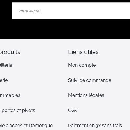
Inscription
à
notre
lettre
d’information
:
produits
Liens utiles
illerie
Mon compte
erie
Suivi de commande
ommables
Mentions légales
portes et pivots
CGV
le d'accès et Domotique
Paiement en 3x sans frais