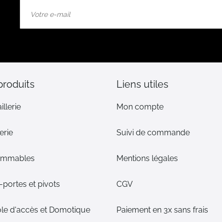
Inscription
à
notre
lettre
d’information
:
produits
Liens utiles
illerie
Mon compte
erie
Suivi de commande
ommables
Mentions légales
portes et pivots
CGV
le d'accès et Domotique
Paiement en 3x sans frais