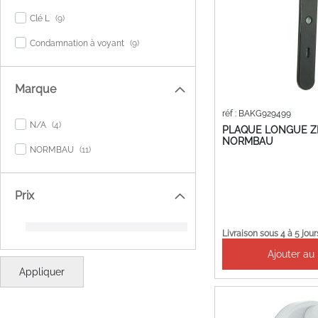
items
Clé L
9
items
Condamnation à voyant
9
Marque
réf : BAKG929499
items
N/A
4
PLAQUE LONGUE ZL
NORMBAU
items
NORMBAU
11
Prix
Livraison sous 4 à 5 jour
Ajouter au
Appliquer