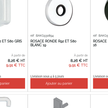
réf : BAKG930894
réf : BAKG
 ET S80 GRIS
ROSACE RONDE R92 ET S80
ROSACE 
BLANC 19
16
À partir de
À partir de
8,26 €
8,26 €
9,91 €
9,91 €
s
Livraison sous 4 à 5 jours
Livraison s
 panier
Ajouter au panier