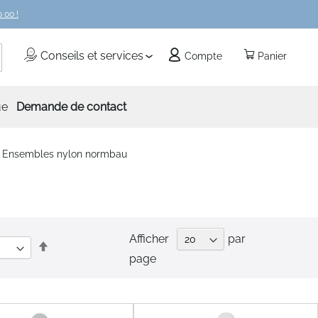
 00 !
echercher
Conseils et services
Compte
Panier
ue
Demande de contact
Ensembles nylon normbau
u
Afficher
par
Par
page
ordre
décroissant