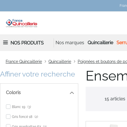
Fran
Nos marques
Quincaillerie
Serru
NOS PRODUITS
France Quincaillerie
Quincaillerie
Poignées et boutons de po
Ensem
Affiner votre recherche
Coloris
15
articles
items
Blanc 19
3
items
Gris foncé 18
2
items
Gris manhattan 67
2