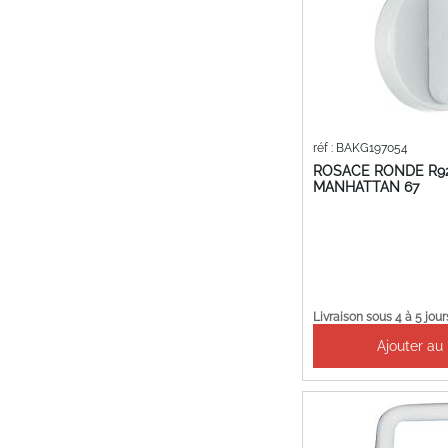
réf : BAKG197054
ROSACE RONDE R92
MANHATTAN 67
Livraison sous 4 à 5 jour
Ajouter au