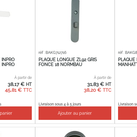
réf : BAKG712716
réf : BAKG
 INPRO
PLAQUE LONGUE ZL92 GRIS
PLAQUE 
 INPRO
FONCE 18 NORMBAU
MANHAT
À partir de
À partir de
38,17 €
31,83 €
45,81 €
38,20 €
s
Livraison sous 4 à 5 jours
Livraison s
 panier
Ajouter au panier