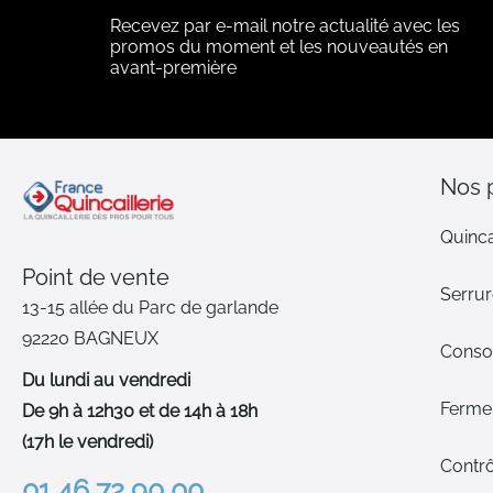
Recevez par e-mail notre actualité avec les
promos du moment et les nouveautés en
avant-première
Nos 
Quinca
Point de vente
Serrur
13-15 allée du Parc de garlande
92220 BAGNEUX
Cons
Du lundi au vendredi
Ferme-
De 9h à 12h30 et de 14h à 18h
(17h le vendredi)
Contrô
01 46 72 90 00