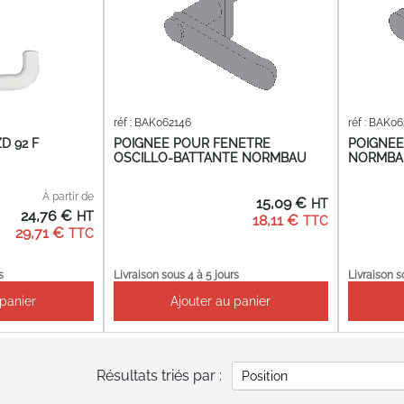
réf : BAK062146
réf : BAK0
D 92 F
POIGNEE POUR FENETRE
POIGNEE
OSCILLO-BATTANTE NORMBAU
NORMBA
À partir de
15,09 €
24,76 €
18,11 €
29,71 €
s
Livraison sous 4 à 5 jours
Livraison s
 panier
Ajouter au panier
Résultats triés par :