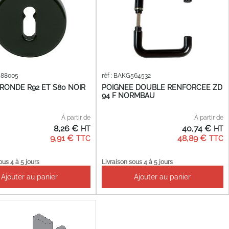
588005
réf : BAKG564532
RONDE R92 ET S80 NOIR
POIGNEE DOUBLE RENFORCEE ZD
94 F NORMBAU
À partir de
À partir de
8,26 €
40,74 €
9,91 €
48,89 €
ous 4 à 5 jours
Livraison sous 4 à 5 jours
Ajouter au panier
Ajouter au panier