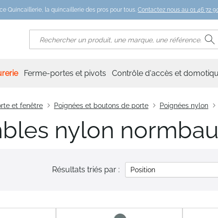
ce Quincaillerie, la quincaillerie des pros pour tous.
Contactez nous au 01 46 72 90
R
Rechercher
rerie
Ferme-portes et pivots
Contrôle d'accès et domotiq
rte et fenêtre
Poignées et boutons de porte
Poignées nylon
bles nylon normba
Résultats triés par :