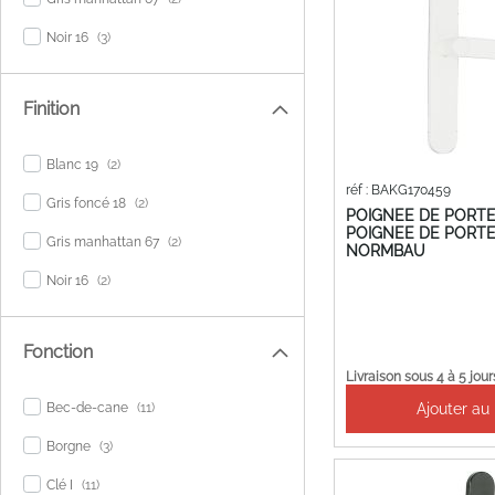
items
Noir 16
3
Finition
items
Blanc 19
2
réf : BAKG170459
items
Gris foncé 18
2
POIGNEE DE PORTE
POIGNEE DE PORTE
items
Gris manhattan 67
2
NORMBAU
items
Noir 16
2
Fonction
Livraison sous 4 à 5 jour
items
Ajouter au
Bec-de-cane
11
items
Borgne
3
items
Clé I
11