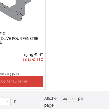
62153
 OLIVE POUR FENETRE
U
15,09 €
18,11 €
ous 4 à 5 jours
Ajouter au panier
Afficher
par
Par
page
ordre