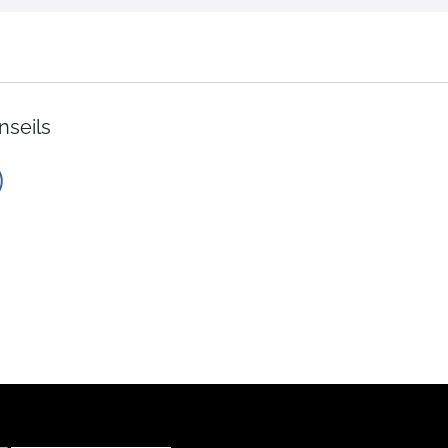
décroissant
nseils