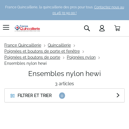
France Quincaillerie, la quincaillerie des pros pour tous.
Contactez nous au
01 46 72 90 00 !
Pani
Rechercher
France Quincaillerie
Quincaillerie
Poignées et boutons de porte et fenêtre
Poignées et boutons de porte
Poignées nylon
Ensembles nylon hewi
Ensembles nylon hewi
3
articles
FILTRER ET TRIER