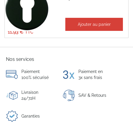
À partir de
Ajouter au panier
9,94 €
11,93 €
Nos services
Paiement
Paiement en
100% sécurisé
3x sans frais
Livraison
SAV & Retours
24/72H
Garanties