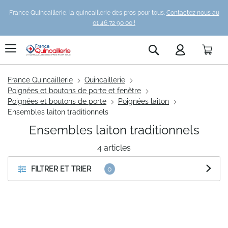
France Quincaillerie, la quincaillerie des pros pour tous.
Contactez nous au
01 46 72 90 00 !
Pani
Rechercher
France Quincaillerie
Quincaillerie
Poignées et boutons de porte et fenêtre
Poignées et boutons de porte
Poignées laiton
Ensembles laiton traditionnels
Ensembles laiton traditionnels
4
articles
FILTRER ET TRIER