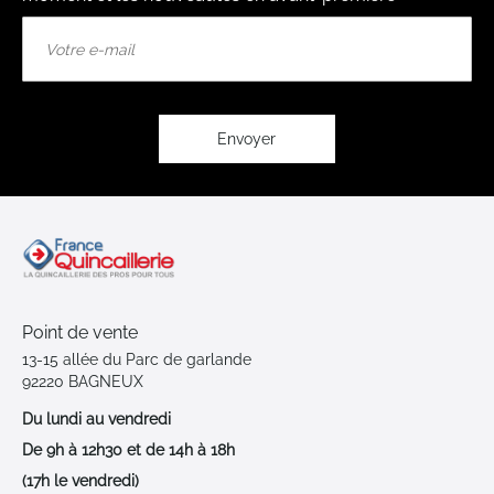
Inscription
à
notre
lettre
d’information
:
Envoyer
Point de vente
13-15 allée du Parc de garlande
92220 BAGNEUX
Du lundi au vendredi
De 9h à 12h30 et de 14h à 18h
(17h le vendredi)