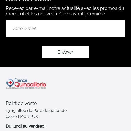
Recevez par e-mail notre actualité avec les promos du
moment et les nouveautés en avant-première
Inscription
à
notre
lettre
d’information
:
Envoyer
Point de vente
13-15 allée du Parc de garlande
92220 BAGNEUX
Du lundi au vendredi