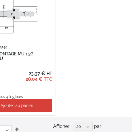
65149
MONTAGE MU 1.3G
U
23,37 €
28,04 €
ous 4 à 5 jours
Ajouter au panier
Afficher
par
Par