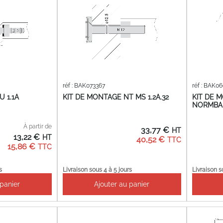
réf : BAK073367
réf : BAK0
 1.1A
KIT DE MONTAGE NT MS 1.2A.32
KIT DE M
NORMBA
À partir de
33,77 €
13,22 €
40,52 €
15,86 €
s
Livraison sous 4 à 5 jours
Livraison s
 panier
Ajouter au panier