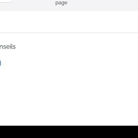
page
ordre
décroissant
nseils