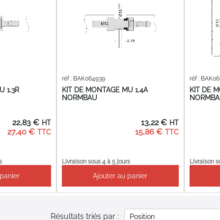
réf : BAK064939
réf : BAK0
 1.3R
KIT DE MONTAGE MU 1.4A
KIT DE 
NORMBAU
NORMBA
22,83 €
13,22 €
27,40 €
15,86 €
s
Livraison sous 4 à 5 jours
Livraison s
 panier
Ajouter au panier
Résultats triés par :