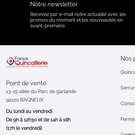
Notre newsletter
Recevez par e-mail notre actualité avec les
promos du moment et les nouveautés en
avant-première
Nos 
Quinca
Point de vente
Serrur
13-15 allée du Parc de garlande
92220 BAGNEUX
Cons
Du lundi au vendredi
Ferme-
De 9h à 12h30 et de 14h à 18h
(17h le vendredi)
Contrô