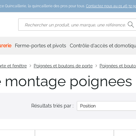
ce Quincaillerie, la quincaillerie des pros pour tous.
Contactez nous au 01 46 72 90
R
Rechercher
rerie
Ferme-portes et pivots
Contrôle d'accès et domotiq
rte et fenêtre
Poignées et boutons de porte
Poignées et bouto
e montage poignees 
Résultats triés par :