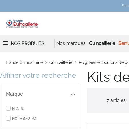
Fran
Nos marques
Quincaillerie
Serru
NOS PRODUITS
France Quincaillerie
Quincaillerie
Poignées et boutons de po
Kits d
Affiner votre recherche
Marque
7
articles
item
N/A
1
items
NORMBAU
6