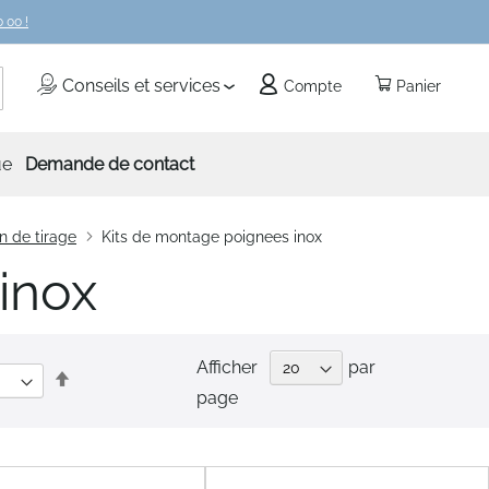
 00 !
echercher
Conseils et services
Compte
Panier
ue
Demande de contact
n de tirage
Kits de montage poignees inox
inox
Afficher
par
Par
page
ordre
décroissant