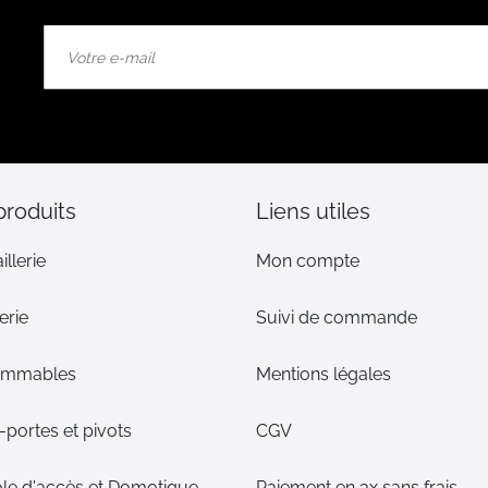
Inscription
à
notre
lettre
d’information
:
produits
Liens utiles
illerie
Mon compte
erie
Suivi de commande
ommables
Mentions légales
portes et pivots
CGV
le d'accès et Domotique
Paiement en 3x sans frais