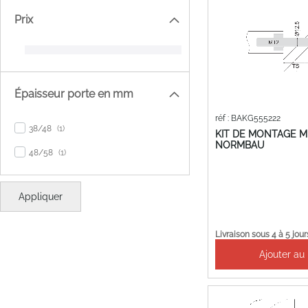
Prix
Épaisseur porte en mm
réf : BAKG555222
item
38/48
1
KIT DE MONTAGE MU
NORMBAU
item
48/58
1
Appliquer
Livraison sous 4 à 5 jour
Ajouter au