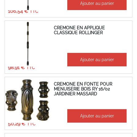
Ajouter au panier
88,78 €
106,54 €
CREMONE EN APPLIQUE
CLASSIQUE ROLLINGER
À partir de
Ajouter au panier
82,42 €
98,91 €
CREMONE EN FONTE POUR
MENUISERIE BOIS RY 16/02
JARDINIER MASSARD
À partir de
Ajouter au panier
41,91 €
50,29 €