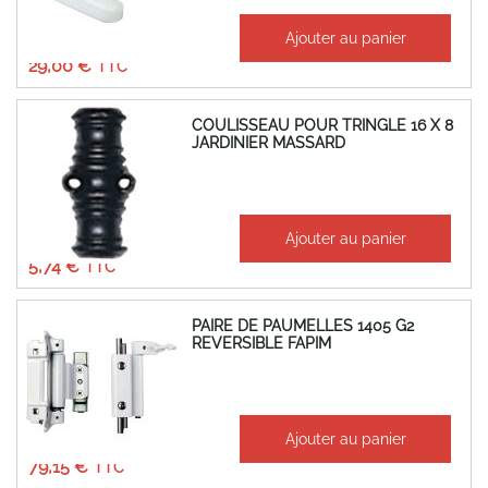
À partir de
Ajouter au panier
24,17 €
29,00 €
COULISSEAU POUR TRINGLE 16 X 8
JARDINIER MASSARD
À partir de
Ajouter au panier
4,78 €
5,74 €
PAIRE DE PAUMELLES 1405 G2
REVERSIBLE FAPIM
À partir de
Ajouter au panier
65,96 €
79,15 €