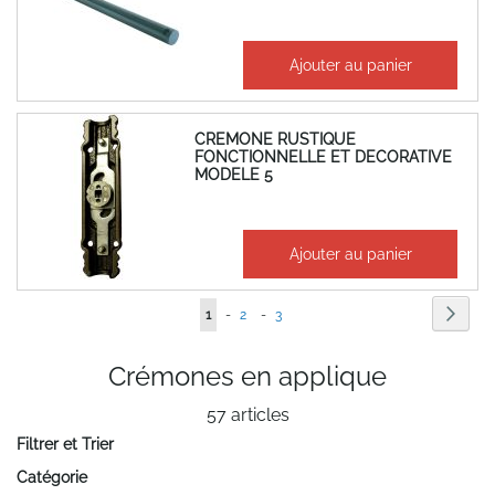
105,49 €
Ajouter au panier
126,59 €
CREMONE RUSTIQUE
FONCTIONNELLE ET DECORATIVE
MODELE 5
141,06 €
Ajouter au panier
169,27 €
Page
Page
Suiva
Vous
Page
Page
1
-
2
-
3
lisez
Crémones en applique
actuellement
57
articles
la
Filtrer et Trier
page
Catégorie