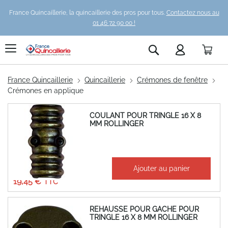
France Quincaillerie, la quincaillerie des pros pour tous.
Contactez nous au
01 46 72 90 00 !
Pani
Rechercher
France Quincaillerie
Quincaillerie
Crémones de fenêtre
Crémones en applique
COULANT POUR TRINGLE 16 X 8
MM ROLLINGER
À partir de
Ajouter au panier
16,21 €
19,45 €
REHAUSSE POUR GACHE POUR
TRINGLE 16 X 8 MM ROLLINGER