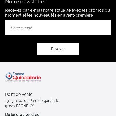
Notre newsletter
Recevez par e-mail notre actualité avec les promos du
moment et les nouveautés en avant-première
Inscription
à
notre
lettre
d’information
:
Envoyer
Point de vente
13-15 allée du Parc de garlande
92220 BAGNEUX
Du lundi au vendredi