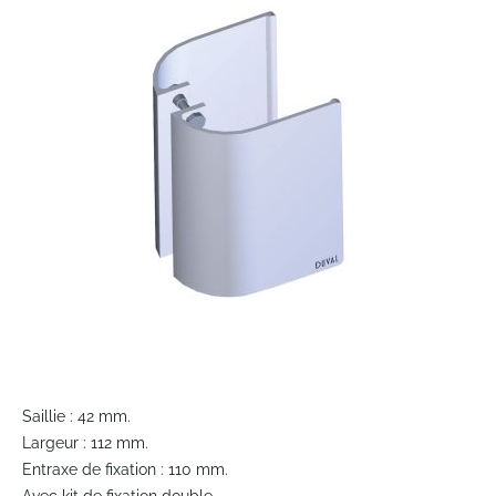
end
of
the
images
gallery
Skip
to
Saillie : 42 mm.
the
Largeur : 112 mm.
beginning
Entraxe de fixation : 110 mm.
of