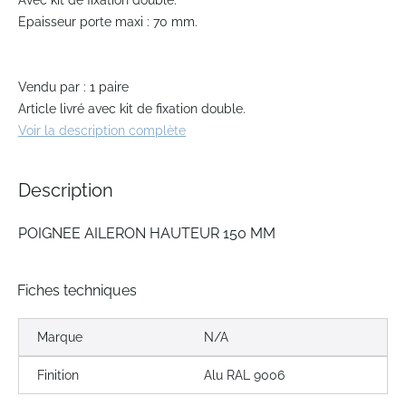
Avec kit de fixation double.
the
Epaisseur porte maxi : 70 mm.
images
gallery
Vendu par : 1 paire
Article livré avec kit de fixation double.
Voir la description complète
Description
POIGNEE AILERON HAUTEUR 150 MM
Fiches techniques
Marque
N/A
Finition
Alu RAL 9006