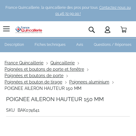
France Quincaillerie, la quincaillerie des pros pour tous.
Contactez nous au
01 46 72 90 00 !
Pani
Rechercher
Description
Fiches techniques
Avis
Questions / Réponses
France Quincaillerie
Quincaillerie
Poignées et boutons de porte et fenêtre
Poignées et boutons de porte
Poignées et bouton de tirage
Poignees aluminium
POIGNEE AILERON HAUTEUR 150 MM
POIGNEE AILERON HAUTEUR 150 MM
SKU
BAK074641
Skip
to
the