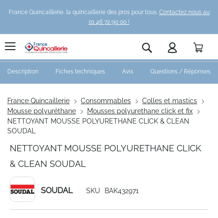
France Quincaillerie, la quincaillerie des pros pour tous.
Contactez nous au
01 46 72 90 00 !
Pani
Rechercher
Description
Fiches techniques
Avis
Questions / Réponses
France Quincaillerie
Consommables
Colles et mastics
Mousse polyuréthane
Mousses polyurethane click et fix
NETTOYANT MOUSSE POLYURETHANE CLICK & CLEAN
SOUDAL
NETTOYANT MOUSSE POLYURETHANE CLICK
& CLEAN SOUDAL
SOUDAL
SKU
BAK432971
Skip