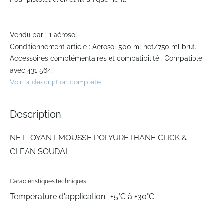
beginning
of
the
Vendu par : 1 aérosol
images
gallery
Conditionnement article : Aérosol 500 ml net/750 ml brut.
Accessoires complémentaires et compatibilité : Compatible
avec 431 564.
Voir la description complète
Description
NETTOYANT MOUSSE POLYURETHANE CLICK &
CLEAN SOUDAL
Caractéristiques techniques
Température d'application : +5°C à +30°C