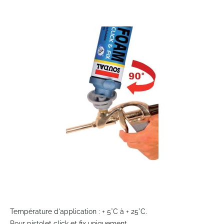
to
the
end
of
the
images
gallery
Skip
to
Température d'application : + 5°C à + 25°C.
the
Pour pistolet click et fix uniquement.