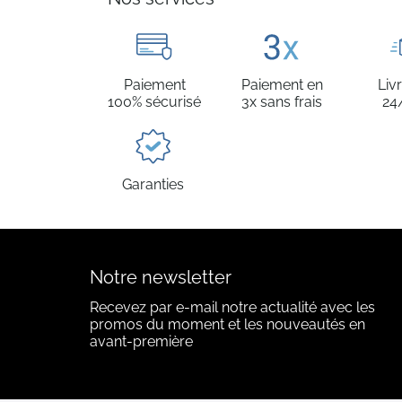
Paiement
Paiement en
Liv
100% sécurisé
3x sans frais
24
Garanties
Notre newsletter
Recevez par e-mail notre actualité avec les
promos du moment et les nouveautés en
avant-première