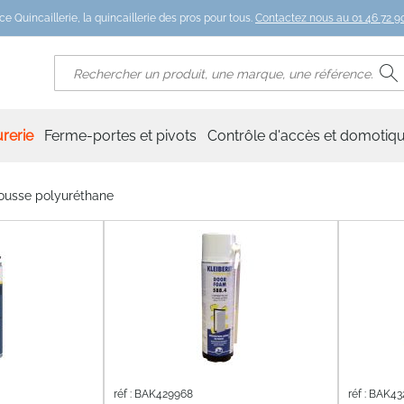
ce Quincaillerie, la quincaillerie des pros pour tous.
Contactez nous au 01 46 72 90
R
Rechercher
rerie
Ferme-portes et pivots
Contrôle d'accès et domotiq
usse polyuréthane
réf : BAK429968
réf : BAK43