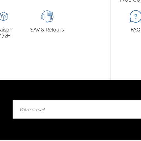
raison
SAV & Retours
FAQ
/72H
Inscription
à
notre
lettre
d’information