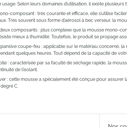
usage. Selon leurs domaines d’utilisation, il existe plusieur
no-composant : très courante et efficace, elle s’utilise facile
aux. Très souvent sous forme d’aérosol à bec verseur, la mou
 deux composants : plus complexe que la mousse mono-comp
siste mieux à l’humidité. Toutefois, le produit se propage 
xpansive coupe-feu : applicable sur le matériau concerné, l
 pendant quelques heures. Tout dépend de la capacité de vot
lle : caractérisée par sa faculté de séchage rapide, la mousse
inuité de l’isolant.
iver : cette mousse a spécialement été conçue pour assurer 
0 degré C.
Nos co