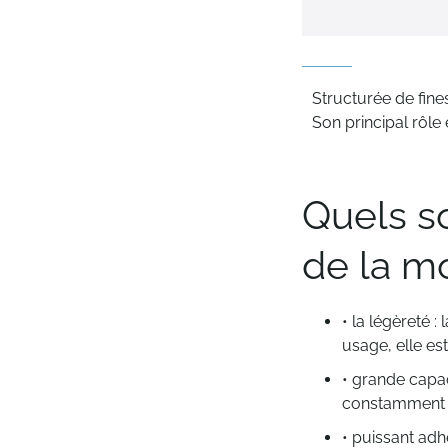
Structurée de fine
Son principal rôle 
Quels so
de la m
• la légèreté 
usage, elle es
• grande capac
constamment b
• puissant adh