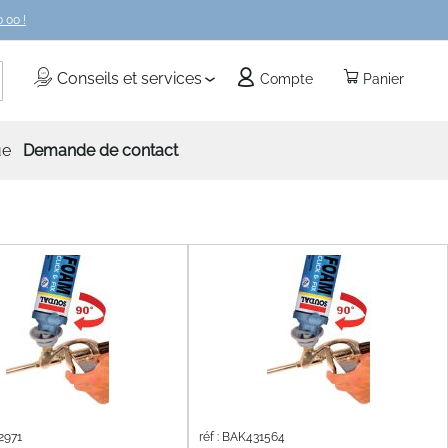
 00 !
echercher
Conseils et services
Compte
Panier
ue
Demande de contact
2971
réf : BAK431564