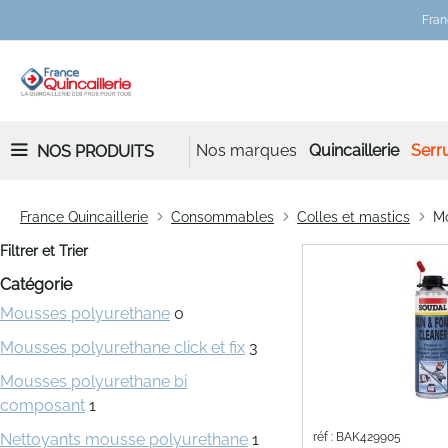
Fran
Nos marques
Quincaillerie
Serru
NOS PRODUITS
France Quincaillerie
Consommables
Colles et mastics
Mo
Filtrer et Trier
Catégorie
Mousses polyurethane
0
Mousses polyurethane click et fix
3
Mousses polyurethane bi
composant
1
Nettoyants mousse polyurethane
1
réf : BAK429905