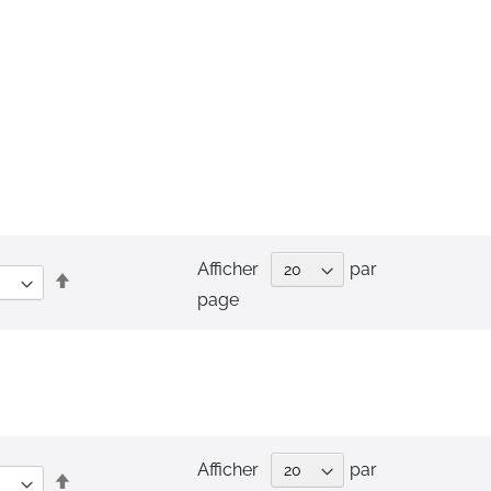
Afficher
par
Par
page
ordre
décroissant
Afficher
par
Par