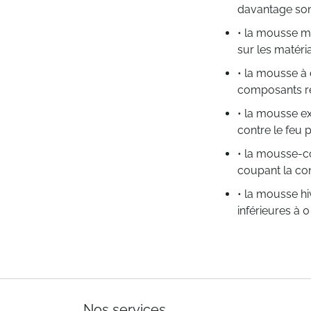
davantage son 
• la mousse mo
sur les matéri
• la mousse à
composants ré
• la mousse e
contre le feu
• la mousse-co
coupant la cont
• la mousse h
inférieures à 
Nos services