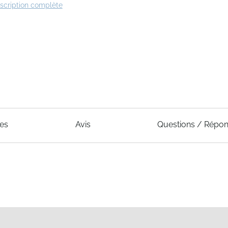
escription complète
ues
Avis
Questions / Répo