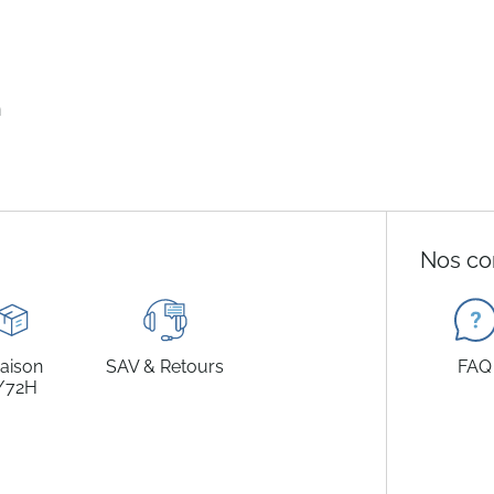
n
Nos co
raison
SAV & Retours
FAQ
/72H