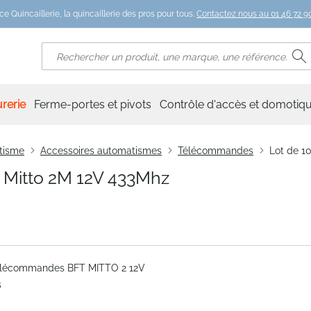
ce Quincaillerie, la quincaillerie des pros pour tous.
Contactez nous au 01 46 72 90
R
Rechercher
rerie
Ferme-portes et pivots
Contrôle d'accès et domotiq
tisme
Accessoires automatismes
Télécommandes
Lot de 1
Mitto 2M 12V 433Mhz
élécommandes BFT MITTO 2 12V
s