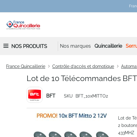
Fran
Nos marques
Quincaillerie
Serru
NOS PRODUITS
France Quincaillerie
Contrôle d’accès et domotique
Automa
Lot de 10 Télécommandes BFT 
BFT
SKU
BFT_10xMITTO2
Skip
Lot de T
to
2 bouton
the
433MHZ
end