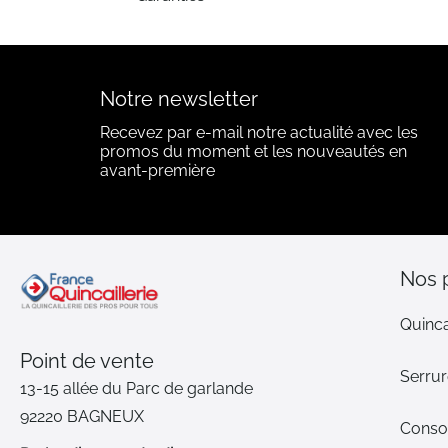
Notre newsletter
Recevez par e-mail notre actualité avec les
promos du moment et les nouveautés en
avant-première
Nos 
Quinca
Point de vente
Serrur
13-15 allée du Parc de garlande
92220 BAGNEUX
Cons