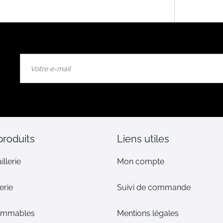
Inscription
à
notre
lettre
d’information
:
produits
Liens utiles
illerie
Mon compte
erie
Suivi de commande
ommables
Mentions légales