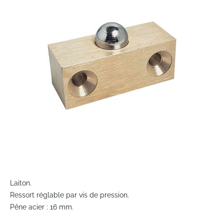
of
the
images
gallery
Skip
to
Laiton.
the
Ressort réglable par vis de pression.
beginning
Pêne acier : 16 mm.
of
the