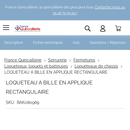
France Quincaillerie, la quincaillerie des pros pour tous.
Contactez nous au
01 46 72 90 00 !
Pani
Rechercher
Description
Fiches techniques
Avis
Questions / Réponses
France Quincaillerie
Serrurerie
Fermetures
Loqueteaux, loquets et batteuses
Loqueteaux de chassis
LOQUETEAU A BILLE EN APPLIQUE RECTANGULAIRE
LOQUETEAU A BILLE EN APPLIQUE
RECTANGULAIRE
SKU
BAK080969
Skip
to
the
end