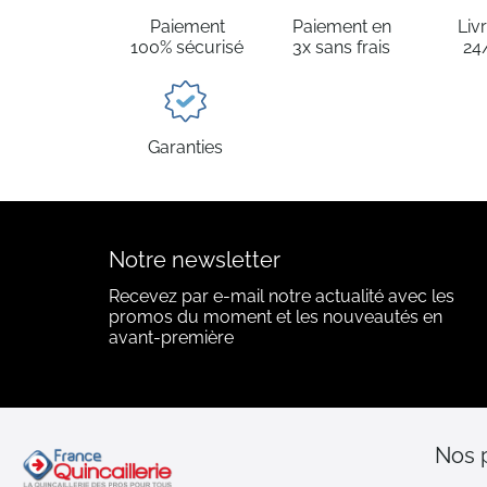
Paiement
Paiement en
Liv
100% sécurisé
3x sans frais
24
Garanties
Notre newsletter
Recevez par e-mail notre actualité avec les
promos du moment et les nouveautés en
avant-première
Nos 