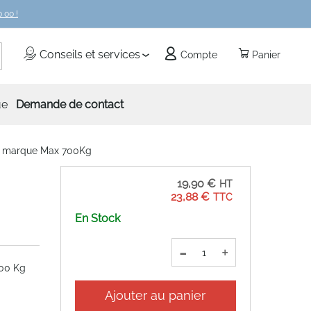
 00 !
echercher
Conseils et services
Compte
Panier
ue
Demande de contact
te marque Max 700Kg
19,90 €
23,88 €
En Stock
-
+
700 Kg
Ajouter au panier