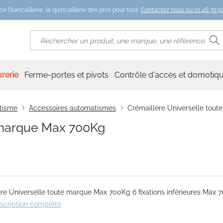
ce Quincaillerie, la quincaillerie des pros pour tous.
Contactez nous au 01 46 72 90
R
Rechercher
rerie
Ferme-portes et pivots
Contrôle d'accès et domotiq
tisme
Accessoires automatismes
Crémaillère Universelle tou
 marque Max 700Kg
re Universelle toute marque Max 700Kg 6 fixations inférieures Max 
escription complète