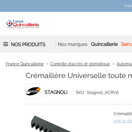
Fran
Nos marques
Quincaillerie
Serru
NOS PRODUITS
France Quincaillerie
Contrôle d’accès et domotique
Automa
Crémaillère Universelle toute
STAGNOLI
SKU
Stagnoli_ACRV6
Skip
Crémaillè
to
Voir la d
the
end