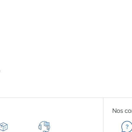
n
Nos co