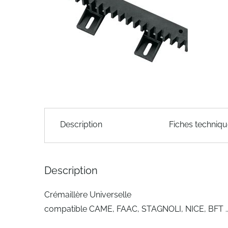
of
the
images
gallery
Skip
to
Description
Fiches techniq
the
beginning
of
the
Description
images
gallery
Crémaillère Universelle
compatible CAME, FAAC, STAGNOLI, NICE, BFT ..