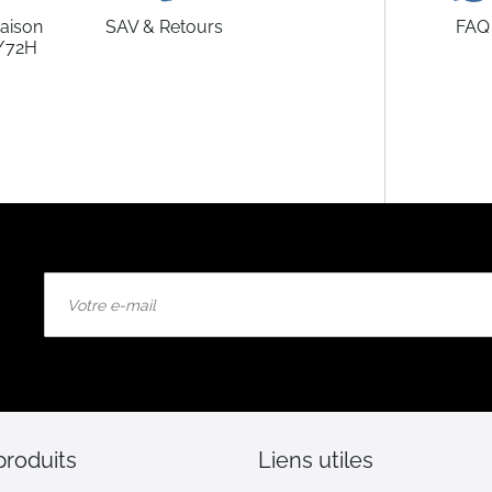
raison
SAV & Retours
FAQ
/72H
Inscription
à
notre
lettre
d’information
:
produits
Liens utiles