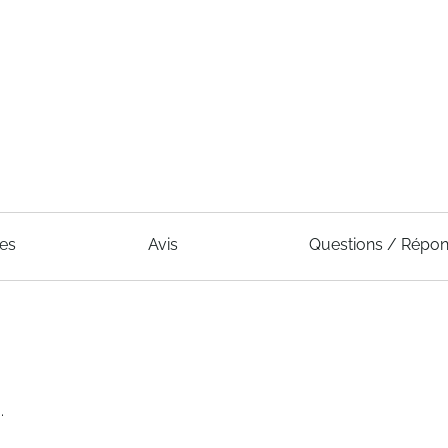
ues
Avis
Questions / Répo
.